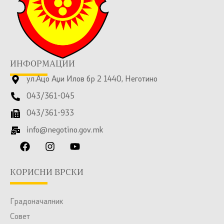
ИНФОРМАЦИИ
ул.Ацо Аџи Илов бр 2 1440, Неготино
043/361-045
043/361-933
info@negotino.gov.mk
КОРИСНИ ВРСКИ
Градоначалник
Совет