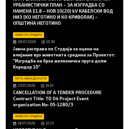
УРБАНИСТИЧКИ ПЛАН – ЗА ИЗГРАДБА СО
НАМЕНА Е1.8 – НОВ 10(20) kV КАБЕЛСКИ ВОД
НИЗ (КО НЕГОТИНО И КО КРИВОЛАК) –
ОПШТИНА НЕГОТИНО
ЖИВОТНА СРЕДИНА
28.07.2026
10:30
Јавна расправа по Студија за оцена на
влијание врз животната средина за Проектот:
“Изградба на брза железничка пруга долж
Коридор 10“
ЛЕР И ЈАВНИ ДЕЈНОСТИ
23.07.2026
14:53
CANCELLATION OF A TENDER PROCEDURE
Contract Title: TD 04 Project Event
organization No: 05-1280/3
ЖИВОТНА СРЕДИНА
18.07.2026
10:13