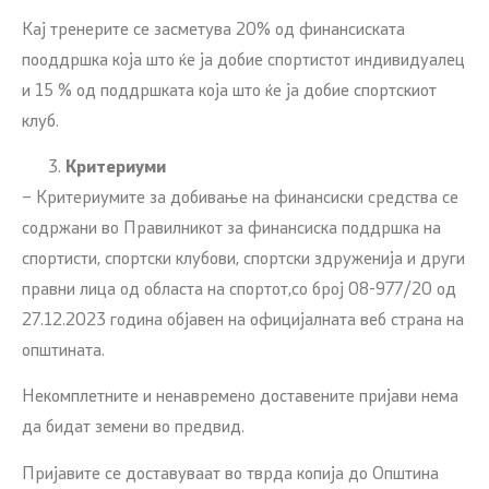
Кај тренерите се засметува 20% од финансиската
пооддршка која што ќе ја добие спортистот индивидуалец
и 15 % од поддршката која што ќе ја добие спортскиот
клуб.
Критериуми
– Критериумите за добивање на финансиски средства се
содржани во Правилникот за финансиска поддршка на
спортисти, спортски клубови, спортски здруженија и други
правни лица од областа на спортот,со број 08-977/20 од
27.12.2023 година објавен на официјалната веб страна на
општината.
Некомплетните и ненавремено доставените пријави нема
да бидат земени во предвид.
Пријавите се доставуваат во тврда копија до Општина