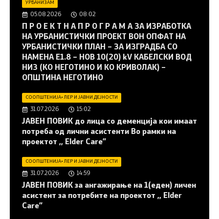
УРБАНИЗАМ
05.08.2026
08:02
П Р О Е К Т Н А П Р О Г Р А М А ЗА ИЗРАБОТКА
НА УРБАНИСТИЧКИ ПРОЕКТ ВОН ОПФАТ НА
УРБАНИСТИЧКИ ПЛАН – ЗА ИЗГРАДБА СО
НАМЕНА Е1.8 – НОВ 10(20) kV КАБЕЛСКИ ВОД
НИЗ (КО НЕГОТИНО И КО КРИВОЛАК) –
ОПШТИНА НЕГОТИНО
СООПШТЕНИЈА
•
ЛЕР И ЈАВНИ ДЕЈНОСТИ
31.07.2026
15:02
JАВЕН ПОВИК до лица со деменција кои имаат
потреба од лични асистенти Во рамки на
проектот ,, Elder Care”
СООПШТЕНИЈА
•
ЛЕР И ЈАВНИ ДЕЈНОСТИ
31.07.2026
14:59
JАВЕН ПОВИК за ангажирање на 1(еден) личен
асистент за потребите на проектот ,, Elder
Care”