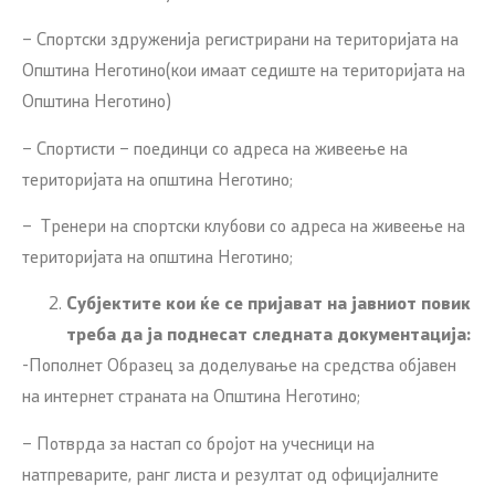
– Спортски здруженија регистрирани на територијата на
Општина Неготино(кои имаат седиште на територијата на
Општина Неготино)
– Спортисти – поединци со адреса на живеење на
територијата на општина Неготино;
– Тренери на спортски клубови со адреса на живеење на
територијата на општина Неготино;
Субјектите кои ќе се пријават на јавниот повик
треба да ја поднесат следната документација:
-Пополнет Образец за доделување на средства објавен
на интернет страната на Општина Неготино;
– Потврда за настап со бројот на учесници на
натпреварите, ранг листа и резултат од официјалните