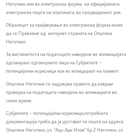
Неготино или во електронска форма на официјалната
електронска пошта на општината, во предвидениот рок.
Образецот за пријавување во електронска форма може
да се Превземе од интернет страната на Општина
Неготино.
За вистинитоста на податоците наведени во апликацијата
одговараат одговорните лица на Субјектите –
потенцијални корисници кои ќе аплицираат на повикот.
Општина Неготино го задржува правото да изврши
проверка на податоците наведени во апликациите во
секое време.
Субјектите – потенцијални корисници,потребната
документација треба да ја достават по пошта на адреса:
Општина Неготино, ул. “Ацо Аџи Илов” бр.2 Неготино, со