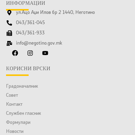
ИНФОРМАЦИИ
ул.Ацо Аџи Илов бр 2 1440, Неготино
043/361-045
043/361-933
info@negotino.gov.mk
КОРИСНИ ВРСКИ
Градоначалник
Совет
Контакт
Службен гласник
Формулари
Новости