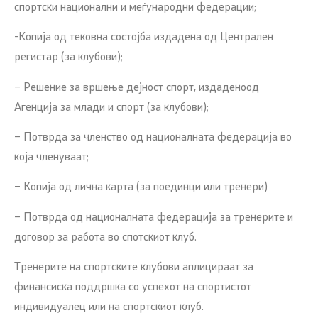
спортски национални и меѓународни федерации;
-Копија од тековна состојба издадена од Централен
регистар (за клубови);
– Решение за вршење дејност спорт, издаденоод
Агенција за млади и спорт (за клубови);
– Потврда за членство од националната федерација во
која членуваат;
– Копија од лична карта (за поединци или тренери)
– Потврда од националната федерација за тренерите и
договор за работа во спотскиот клуб.
Тренерите на спортските клубови аплицираат за
финансиска поддршка со успехот на спортистот
индивидуалец или на спортскиот клуб.