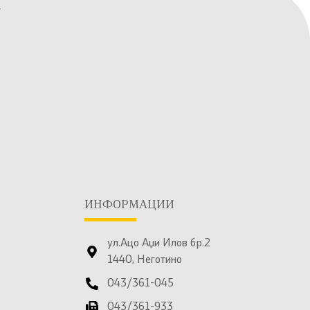
ИНФОРМАЦИИ
ул.Ацо Аџи Илов бр.2
1440, Неготино
043/361-045
043/361-933