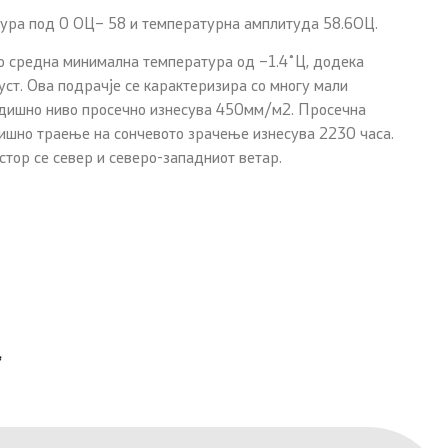
атура под 0 ОЦ– 58 и температурна амплитуда 58.6ОЦ.
со средна минимална температура од –1.4˚Ц, додека
густ. Ова подрачје се карактеризира со многу мали
годишно ниво просечно изнесува 450мм/м2. Просечна
ишно траење на сончевото зрачење изнесува 2230 часа.
стор се север и северо-западниот ветар.