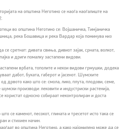
оријата на општина Неготино се наоѓа наоѓалиште на
2.
еци во општина Неготино се: Војшаничка, Тимјаничка
ошница, река Бошавица и река Вардар која поминува низ
 се сретнат: дивата свиња, дивиот зајак, срната, волкот,
пајка и дриги помалку застапени видови.
стапени врбата, тополите и некои видови грмушки, додека
уваат дабот, буката, габерот и јасенот. Шумските
од дрвото како што се: смола, лико, плута, плодови, семе,
те шумски производи: лековити и индустриски растенија,
 се користат односно собираат неконтролиран и доста
то се каменот, песокот, глината и тресетот исто така се
ран и стихиен начин.
наоѓаат во општина Неготино, а како најомилено може да се