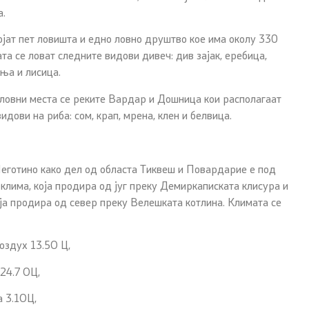
а.
ат пет ловишта и едно ловно друштво кое има околу 330
та се ловат следните видови дивеч: див зајак, еребица,
иња и лисица.
вни места се реките Вардар и Дошница кои располагаат
дови на риба: сом, крап, мрена, клен и белвица.
еготино како дел од областа Тиквеш и Повардарие е под
 клима, која продира од југ преку Демиркаписката клисура и
оја продира од север преку Велешката котлина. Климата се
оздух 13.5О Ц,
24.7 ОЦ,
а 3.1ОЦ,