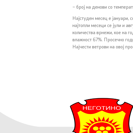
– број на денови со темпер
Најстуден месец е јануари, 
најтопли месеци се јули и ав
количества врнежи, кое на 
влажност 67%. Просечно год
Најчести ветрови на овој про