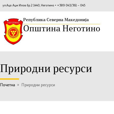
ул.Ацо Аџи Илов бр.2 1440, Неготино • +389 043/361 – 045
Република Северна Македонија
Општина Неготино
Природни ресурси
Почетна
»
Природни ресурси