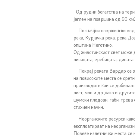
Од рудни богатства на терит
јаглен на површина од 60 км
Позначјни површински водот
река, Курјачка река, река Д
општина Неготино.
Од животинскиот свет може да
лисицата, еребицата, дивата 
Покрај реката Вардар се за
на повисоките места се сретн
производите кои се добиваат 
лист, мов и др.,како и други
шумски плодови, габи, трева
стихиен начин.
Неорганските ресурси како ш
експлоатираат на неорганизи
Повеќе излетнички места се 