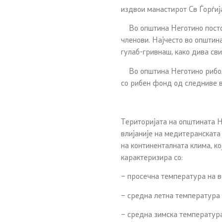
издвои манастирот Св Ѓорѓиј
Во општина Неготино постој
членови. Најчесто во општина
гулаб-гривнаш, како дива св
Во општина Неготино риболо
со рибен фонд од следниве ви
Територијата на општината Н
влијаније на медитеранската
на континенталната клима, к
карактеризира со:
– просечна температура на в
– средна летна температура 
– средна зимска температур