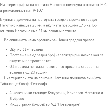
Низ територијата на општина Неготино поминува автопатот М-1
и регионалниот пат Р-107.
Вкупната должина на постојната градска мрежа во градот
Неготино изнесува 25 км, а вкупната површина 17.5 ха. Во
општина Неготино има 51 км локални патишта.
Во општината нема организиран Јавен градски превоз.
Вкупно 3174 возила
Постоење на одреден број нерегистрирни возила кои се
вклучени во транспортот
0.13 возила по глава на жител со просечна старост на
возилата од 20 години
Низ територијата на општина Неготино поминува линијата
Табановце-Скопје-Гевгелија.
4 железнички станици: Кукуречни, Криволак, Неготино и
Дуброво
Индустриски колосек во АД “Повардарие”