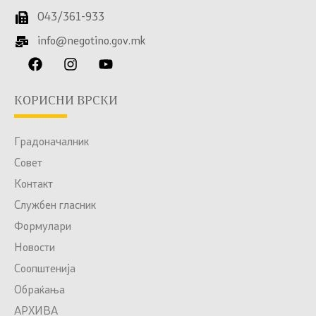
043/361-933
info@negotino.gov.mk
КОРИСНИ ВРСКИ
Градоначалник
Совет
Контакт
Службен гласник
Формулари
Новости
Соопштенија
Обраќања
АРХИВА