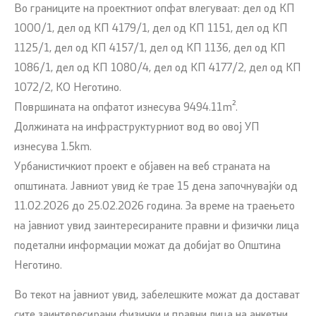
Во границите на проектниот опфат влегуваат: дел од КП
1000/1, дел од КП 4179/1, дел од КП 1151, дел од КП
1125/1, дел од КП 4157/1, дел од КП 1136, дел од КП
1086/1, дел од КП 1080/4, дел од КП 4177/2, дел од КП
1072/2, КО Неготино.
Површината на опфатот изнесува 9494.11m².
Должината на инфраструктурниот вод во овој УП
изнесува 1.5km.
Урбанистичкиот проект е објавен на веб страната на
општината. Јавниот увид ќе трае 15 дена започнувајќи од
11.02.2026 до 25.02.2026 година. За време на траењето
на јавниот увид заинтересираните правни и физички лица
подетални информации можат да добијат во Општина
Неготино.
Во текот на јавниот увид, забелешките можат да достават
сите заинтересирани физички и правни лица на анкетни