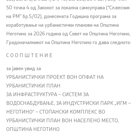
50 точка 4 од Законот за локална самоуправа (“Сл.весник
на РМ” бр.5/02), донесената Годишна програма за
изработување на урбанистички планови на Општина
Неготино за 2026 година од Совет на Општина Неготино,
Градоначалникот на Општина Неготино го дава следното:
С О О П Ш Т Е Н И Е
за јавен увид за
УРБАНИСТИЧКИ ПРОЕКТ ВОН ОПФАТ НА
УРБАНИСТИЧКИ ПЛАН
ЗА ИНФРАСТРУКТУРА – СИСТЕМ ЗА
ВОДОСНАБДУВАЊЕ, ЗА ИНДУСТРИСКИ ПАРК „ИГМ –
НЕГОТИНО“ – СТОПАНСКИ КОМПЛЕКС ВО
УРБАНИСТИЧКИ ПЛАН ВОН НАСЕЛЕНО МЕСТО,
ОПШТИНА НЕГОТИНО