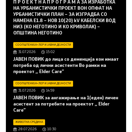
П Р О Е К Т Н А П Р О Г Р А М А ЗА ИЗРАБОТКА
НА УРБАНИСТИЧКИ ПРОЕКТ ВОН ОПФАТ НА
УРБАНИСТИЧКИ ПЛАН – ЗА ИЗГРАДБА СО
НАМЕНА Е1.8 – НОВ 10(20) kV КАБЕЛСКИ ВОД
НИЗ (КО НЕГОТИНО И КО КРИВОЛАК) –
ОПШТИНА НЕГОТИНО
СООПШТЕНИЈА
•
ЛЕР И ЈАВНИ ДЕЈНОСТИ
31.07.2026
15:02
JАВЕН ПОВИК до лица со деменција кои имаат
потреба од лични асистенти Во рамки на
проектот ,, Elder Care”
СООПШТЕНИЈА
•
ЛЕР И ЈАВНИ ДЕЈНОСТИ
31.07.2026
14:59
JАВЕН ПОВИК за ангажирање на 1(еден) личен
асистент за потребите на проектот ,, Elder
Care”
ЖИВОТНА СРЕДИНА
28.07.2026
10:30