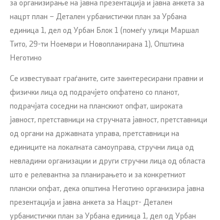
за организирање на јавна презентација и јавна анкета за
нацрт план – Детален урбанистички план за Урбана
единица 1, дел од Урбан Блок 1 (помеѓу улици Маршал
Тито, 29-ти Ноември и Новопланирана 1), Општина
Неготино
Се известуваат граѓаните, сите заинтересирани правни и
физички лица од подрачјето опфатено со планот,
подрачјата соседни на планскиот опфат, широката
јавност, претставници на стручната јавност, претставници
од органи на државната управа, претставници на
единиците на локалната самоуправа, стручни лица од
невладини организации и други стручни лица од областа
што е релевантна за планирањето и за конкретниот
плански опфат, дека општина Неготино организира јавна
презентација и јавна анкета за Нацрт- Детален
урбанистички план за Урбана единица 1, дел од Урбан