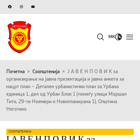
MK
Почетна
»
Соопштенија
»
Ј А В Е Н П О В И К за
организирање на јавна презентација и јавна анкета за
нацрт план – Детален урбанистички план за Урбана
единица 1, дел од Урбан Блок 1 (помеѓу улици Маршал
Тито, 29-ти Ноември и Новопланирана 1), Општина
Неготино
СООПШТЕНИЈА