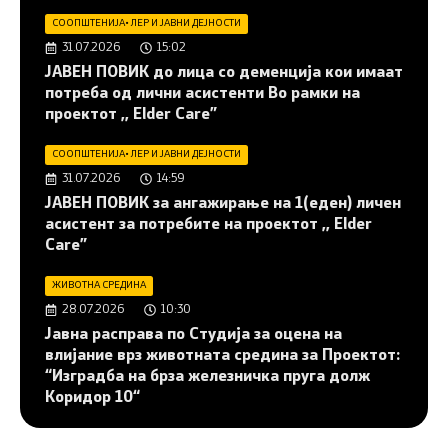
СООПШТЕНИЈА
•
ЛЕР И ЈАВНИ ДЕЈНОСТИ
31.07.2026
15:02
JАВЕН ПОВИК до лица со деменција кои имаат
потреба од лични асистенти Во рамки на
проектот ,, Elder Care”
СООПШТЕНИЈА
•
ЛЕР И ЈАВНИ ДЕЈНОСТИ
31.07.2026
14:59
JАВЕН ПОВИК за ангажирање на 1(еден) личен
асистент за потребите на проектот ,, Elder
Care”
ЖИВОТНА СРЕДИНА
28.07.2026
10:30
Јавна расправа по Студија за оцена на
влијание врз животната средина за Проектот:
“Изградба на брза железничка пруга долж
Коридор 10“