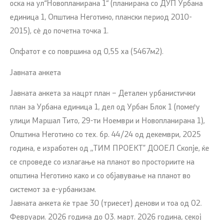
оска на ул“Новопланирана 1“ (планирана со ДУП Урбана
единица 1, Општина Неготино, плански период 2010-
2015), сѐ до почетна точка 1.
Опфатот е со површина од 0,55 ха (5467м2).
Јавната анкета
Јавната анкета за нацрт план – Детален урбанистички
план за Урбана единица 1, дел од Урбан Блок 1 (помеѓу
улици Маршал Тито, 29-ти Ноември и Новопланирана 1),
Општина Неготино со тех. бр. 44/24 од декември, 2025
година, е изработен од ,,ТИМ ПРОЕКТ” ДООЕЛ Скопје, ќе
се спроведе со излагање на планот во просториите на
општина Неготино како и со објавување на планот во
системот за е-урбанизам.
Јавната анкета ќе трае 30 (триесет) денови и тоа од 02.
Февруари. 2026 година до 03. март. 2026 година, секој