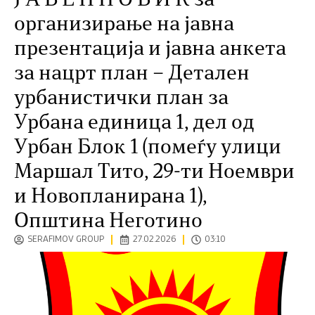
Ј А В Е Н П О В И К за
организирање на јавна
презентација и јавна анкета
за нацрт план – Детален
урбанистички план за
Урбана единица 1, дел од
Урбан Блок 1 (помеѓу улици
Маршал Тито, 29-ти Ноември
и Новопланирана 1),
Општина Неготино
SERAFIMOV GROUP
27.02.2026
03:10