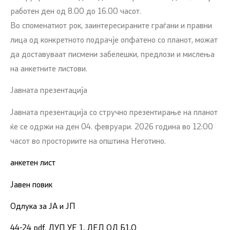
работен ден од 8.00 до 16.00 часот.
Во споменатиот рок, заинтересираните граѓани и правни
лица од конкретното подрачје опфатено со планот, можат
да доставуваат писмени забелешки, предлози и мислења
на анкетните листови.
Јавната презентација
Јавната презентација со стручно презентирање на планот
ќе се одржи на ден 04. февруари. 2026 година во 12:00
часот во просториите на општина Неготино.
анкетен лист
Јавен повик
Одлука за ЈА и ЈП
44-24 pdf. ДУП УЕ 1, ДЕЛ ОД Б1,О