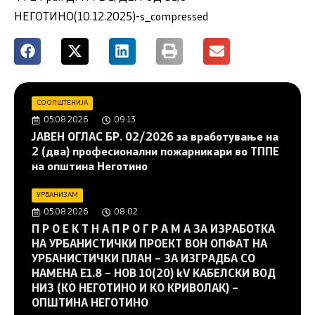
НЕГОТИНО(10.12.2025)-s_compressed
СООПШТЕНИЈА
05.08.2026
09:13
JAВЕН ОГЛАС БР. 02/2026 за вработување на
2 (два) професионални пожарникари во ТППЕ
на општина Неготино
УРБАНИЗАМ
05.08.2026
08:02
П Р О Е К Т Н А П Р О Г Р А М А ЗА ИЗРАБОТКА
НА УРБАНИСТИЧКИ ПРОЕКТ ВОН ОПФАТ НА
УРБАНИСТИЧКИ ПЛАН – ЗА ИЗГРАДБА СО
НАМЕНА Е1.8 – НОВ 10(20) kV КАБЕЛСКИ ВОД
НИЗ (КО НЕГОТИНО И КО КРИВОЛАК) –
ОПШТИНА НЕГОТИНО