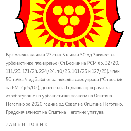
Врз основа на член 27 став 5 и член 50 од Законот за
урбанистичко планирање (Сл.Весник на РСМ бр. 32/20,
111/23, 171/24, 224/24, 40/25, 101/25 и 127/25), член
50 точка 4 од Законот за локална самоуправа (“Сл.весник
на РМ” бр.5/02), донесената Годишна програма за
изработување на урбанистички планови на Општина
Неготино за 2026 година од Совет на Општина Неготино,
Градоначалникот на Општина Неготино упатува:
Ј А В Е Н П О В И К