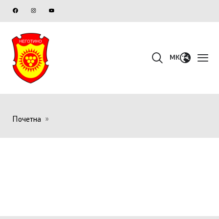
MK
Почетна
»