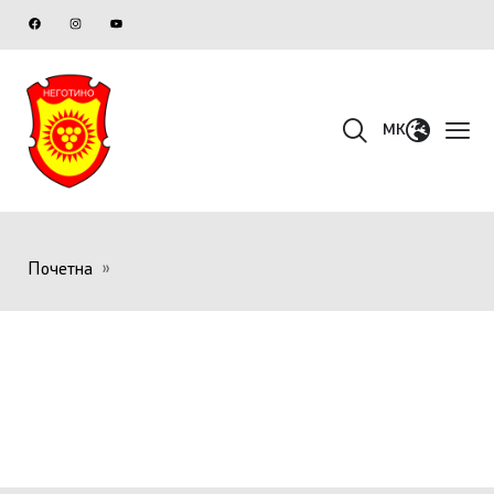
MK
Почетна
»