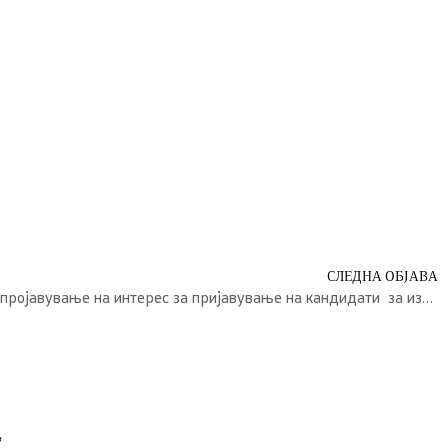
СЛЕДНА ОБЈАВА
Јавен повик бр.03/2026 за пројавување на интерес за пријавување на кандидати за избор на членови на Надзорен одбор на Јавното претпријатие за јавни паркиралишта ЈП „ПАРКИНЗИ НЕГОТИНО “ Неготино