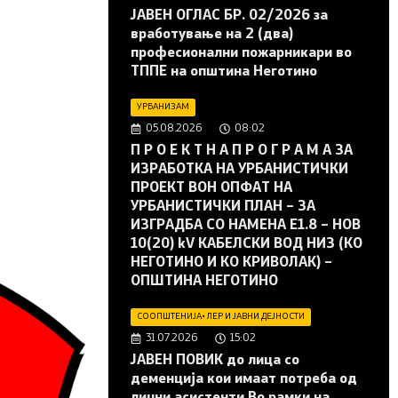
JAВЕН ОГЛАС БР. 02/2026 за
вработување на 2 (два)
професионални пожарникари во
ТППЕ на општина Неготино
УРБАНИЗАМ
05.08.2026
08:02
П Р О Е К Т Н А П Р О Г Р А М А ЗА
ИЗРАБОТКА НА УРБАНИСТИЧКИ
ПРОЕКТ ВОН ОПФАТ НА
УРБАНИСТИЧКИ ПЛАН – ЗА
ИЗГРАДБА СО НАМЕНА Е1.8 – НОВ
10(20) kV КАБЕЛСКИ ВОД НИЗ (КО
НЕГОТИНО И КО КРИВОЛАК) –
ОПШТИНА НЕГОТИНО
СООПШТЕНИЈА
•
ЛЕР И ЈАВНИ ДЕЈНОСТИ
31.07.2026
15:02
JАВЕН ПОВИК до лица со
деменција кои имаат потреба од
лични асистенти Во рамки на