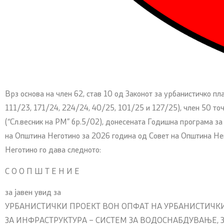
Врз основа на член 62, став 10 од Законот за урбанистичко п
111/23, 171/24, 224/24, 40/25, 101/25 и 127/25), член 50 то
(“Сл.весник на РМ” бр.5/02), донесената Годишна програма з
на Општина Неготино за 2026 година од Совет на Општина Не
Неготино го дава следното:
С О О П Ш Т Е Н И Е
за јавен увид за
УРБАНИСТИЧКИ ПРОЕКТ ВОН ОПФАТ НА УРБАНИСТИЧК
ЗА ИНФРАСТРУКТУРА – СИСТЕМ ЗА ВОДОСНАБДУВАЊЕ, 