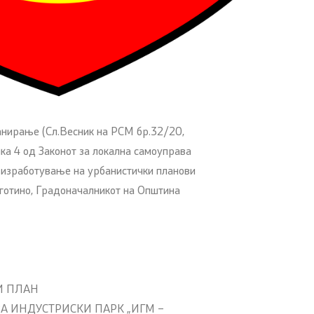
ланирање (Сл.Весник на РСМ бр.32/20,
чка 4 од Законот за локална самоуправа
а изработување на урбанистички планови
готино, Градоначалникот на Општина
И ПЛАН
ЗА ИНДУСТРИСКИ ПАРК „ИГМ –