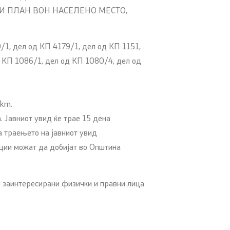
И ПЛАН ВОН НАСЕЛЕНО МЕСТО,
/1, дел од КП 4179/1, дел од КП 1151,
д КП 1086/1, дел од КП 1080/4, дел од
5km.
. Јавниот увид ќе трае 15 дена
а траењето на јавниот увид
ции можат да добијат во Општина
е заинтересирани физички и правни лица