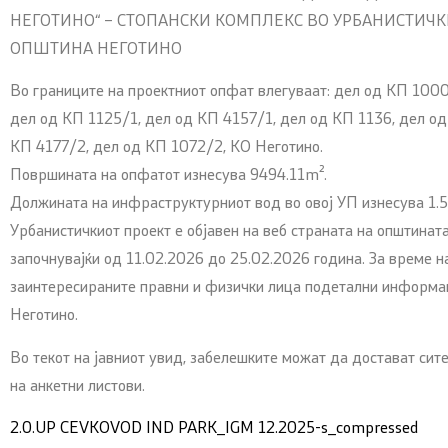
НЕГОТИНО“ – СТОПАНСКИ КОМПЛЕКС ВО УРБАНИСТИЧК
ОПШТИНА НЕГОТИНО
Во границите на проектниот опфат влегуваат: дел од КП 1000
дел од КП 1125/1, дел од КП 4157/1, дел од КП 1136, дел о
КП 4177/2, дел од КП 1072/2, КО Неготино.
Површината на опфатот изнесува 9494.11m².
Должината на инфраструктурниот вод во овој УП изнесува 1.
Урбанистичкиот проект е објавен на веб страната на општината
започнувајќи од 11.02.2026 до 25.02.2026 година. За време н
заинтересираните правни и физички лица подетални информа
Неготино.
Во текот на јавниот увид, забелешките можат да достават сит
на анкетни листови.
2.0.UP CEVKOVOD IND PARK_IGM 12.2025-s_compressed