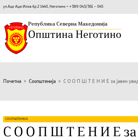
ул.Ацо Аџи Илов бр.2 1440, Неготино • +389 043/361 – 045
Република Северна Македонија
Општина Неготино
Почетна
»
Соопштенија
»
С О О П Ш Т Е Н И Е за јаве
СООПШТЕНИЈА
С О О П Ш Т Е Н И Е за