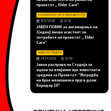
проектот ,, Elder Care”
СООПШТЕНИЈА
•
ЛЕР И ЈАВНИ ДЕЈНОСТИ
31.07.2026
14:59
JАВЕН ПОВИК за ангажирање на
1(еден) личен асистент за
потребите на проектот ,, Elder
Care”
ЖИВОТНА СРЕДИНА
28.07.2026
10:30
Јавна расправа по Студија за
оцена на влијание врз животната
средина за Проектот: “Изградба
на брза железничка пруга долж
Коридор 10“