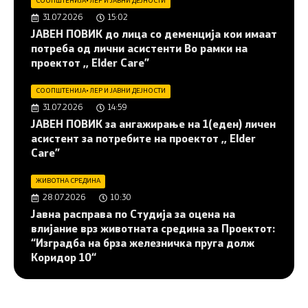
СООПШТЕНИЈА
•
ЛЕР И ЈАВНИ ДЕЈНОСТИ
31.07.2026
15:02
JАВЕН ПОВИК до лица со деменција кои имаат
потреба од лични асистенти Во рамки на
проектот ,, Elder Care”
СООПШТЕНИЈА
•
ЛЕР И ЈАВНИ ДЕЈНОСТИ
31.07.2026
14:59
JАВЕН ПОВИК за ангажирање на 1(еден) личен
асистент за потребите на проектот ,, Elder
Care”
ЖИВОТНА СРЕДИНА
28.07.2026
10:30
Јавна расправа по Студија за оцена на
влијание врз животната средина за Проектот:
“Изградба на брза железничка пруга долж
Коридор 10“