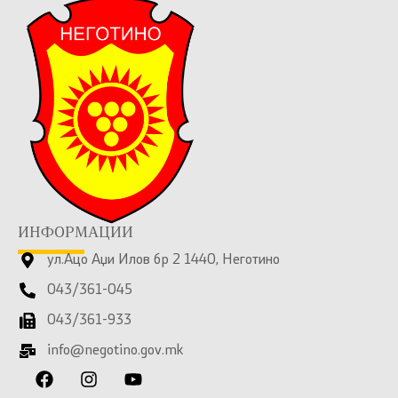
ИНФОРМАЦИИ
ул.Ацо Аџи Илов бр 2 1440, Неготино
043/361-045
043/361-933
info@negotino.gov.mk