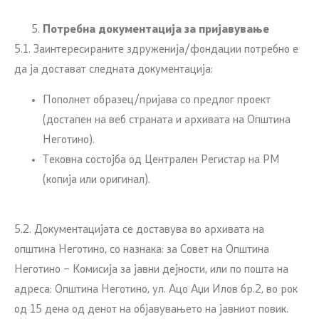
Потребна документација за пријавување
5.1. Заинтересираните здруженија/фондации потребно е
да ја достават следната документација:
Пополнет образец/пријава со предлог проект
(достапен на веб страната и архивата на Општина
Неготино).
Тековна состојба од Централен Регистар на РМ
(копија или оригинал).
5.2. Документацијата се доставува во архивата на
општина Неготино, со назнака: за Совет на Општина
Неготино – Комисија за јавни дејности, или по пошта на
адреса: Општина Неготино, ул. Ацо Аџи Илов бр.2, во рок
од 15 дена од денот на објавувањето на јавниот повик.