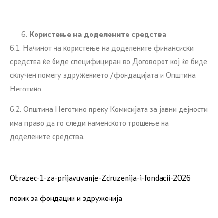
Користење на доделените средства
6.1. Начинот на користење на доделените финансиски
средства ќе биде специфициран во Договорот кој ќе биде
склучен помеѓу здружението /фондацијата и Општина
Неготино.
6.2. Општина Неготино преку Комисијата за јавни дејности
има право да го следи наменското трошење на
доделените средства.
Obrazec-1-za-prijavuvanje-Zdruzenija-i-fondacii-2026
повик за фондации и здруженија