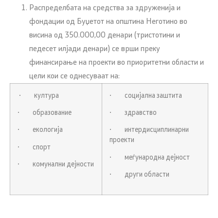
Распределбата на средства за здруженија и
фондации од Буџетот на општина Неготино во
висина од 350.000,00 денари (тристотини и
педесет илјади денари) се врши преку
финансирање на проекти во приоритетни области и
цели кои се однесуваат на:
· култура
· социјална заштита
· образование
· здравство
· екологија
· интердисциплинарни
проекти
· спорт
· меѓународна дејност
· комунални дејности
· други области