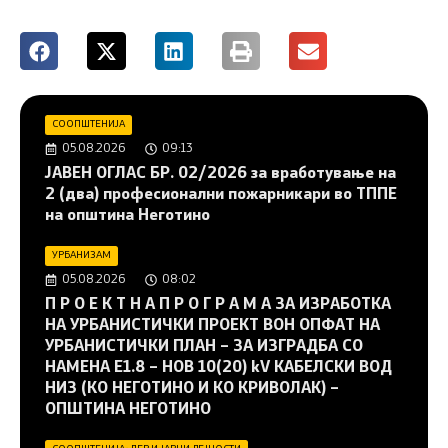
СООПШТЕНИЈА
05.08.2026
09:13
JAВЕН ОГЛАС БР. 02/2026 за вработување на
2 (два) професионални пожарникари во ТППЕ
на општина Неготино
УРБАНИЗАМ
05.08.2026
08:02
П Р О Е К Т Н А П Р О Г Р А М А ЗА ИЗРАБОТКА
НА УРБАНИСТИЧКИ ПРОЕКТ ВОН ОПФАТ НА
УРБАНИСТИЧКИ ПЛАН – ЗА ИЗГРАДБА СО
НАМЕНА Е1.8 – НОВ 10(20) kV КАБЕЛСКИ ВОД
НИЗ (КО НЕГОТИНО И КО КРИВОЛАК) –
ОПШТИНА НЕГОТИНО