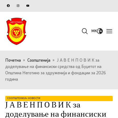
MK
Почетна
»
Соопштенија
»
Ј А В Е Н П О В И К за
доделување на финансиски средства од Буџетот на
Општина Неготино за здруженија и фондации за 2026
година
СООПШТЕНИЈА
•
НОВОСТИ
Ј А В Е Н П О В И К за
доделување на финансиски