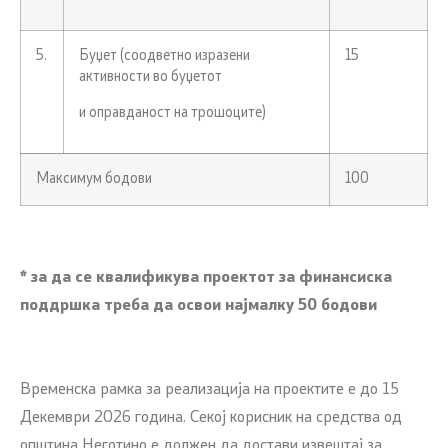
5.
Буџет (соодветно изразени
15
активности во буџетот
и оправданост на трошоците)
Максимум бодови
100
* за да се квалификува проектот за финансиска
поддршка треба да освои најмалку 50 бодови
Временска рамка за реализација на проектите е до 15
Декември 2026 година. Секој корисник на средства од
општина Неготино е должен да достави извештај за