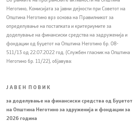
Во рамките на програмските активности на Општина
Неготино, Комисијата за јавни дејности при Советот на
Општина Неготино врз основа на Правилникот за
определување на постапката и критериумите за
доделување на финансиски средства на задруженија и
фондации од буџетот на Општина Неготино бр. 08-
511/13 од 22.07.2022 год. (Службен гласник на Општина
Неготино бр. 11/22), објавува:
Ј А В Е Н П О В И К
за доделување на финансиски средства од Буџетот
на Општина Неготино за здруженија и фондации за
2026 година