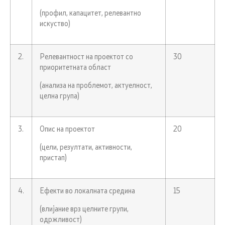
(профил, капацитет, релевантно
искуство)
2.
Релевантност на проектот со
30
приоритетната област
(анализа на проблемот, актуелност,
целна група)
3.
Опис на проектот
20
(цели, резултати, активности,
пристап)
4.
Ефекти во локалната средина
15
(влијание врз целните групи,
одржливост)