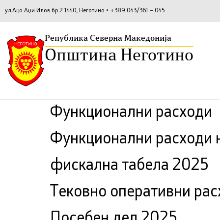
ул.Ацо Аџи Илов бр.2 1440, Неготино • +389 043/361 – 045
Република Северна Македонија
Општина Неготино
Функционални расходи
Функционални расходи 
фискална табела 2025
Тековно оперативни рас
Посебен дел 2025