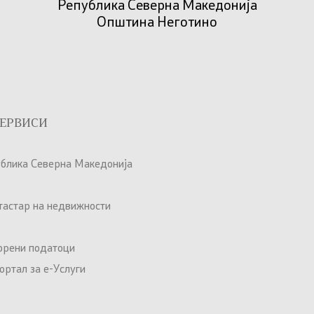
Република Северна Македонија
Општина Неготино
ЕРВИСИ
ублика Северна Македонија
атастар на недвижности
орени податоци
ртал за е-Услуги