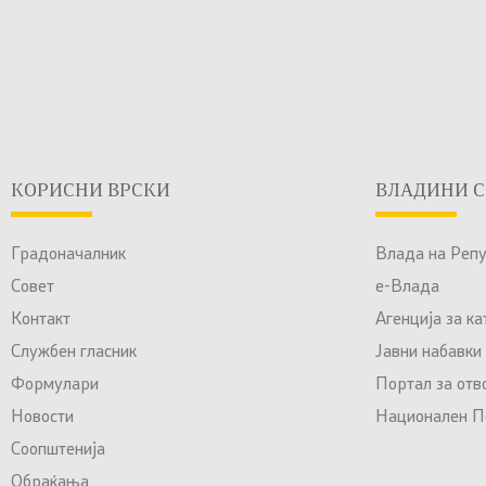
КОРИСНИ ВРСКИ
ВЛАДИНИ С
Градоначалник
Влада на Реп
Совет
е-Влада
Контакт
Агенција за к
Службен гласник
Јавни набавки
Формулари
Портал за отв
Новости
Национален По
Соопштенија
Обраќања