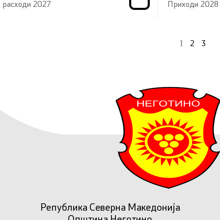
расходи 2027
Приходи 2028
1
2
3
Република Северна Македонија
Општина Неготино