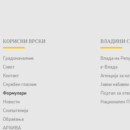
КОРИСНИ ВРСКИ
ВЛАДИНИ С
Градоначалник
Влада на Реп
Совет
е-Влада
Контакт
Агенција за к
Службен гласник
Јавни набавки
Формулари
Портал за отв
Новости
Национален По
Соопштенија
Обраќања
АРХИВА