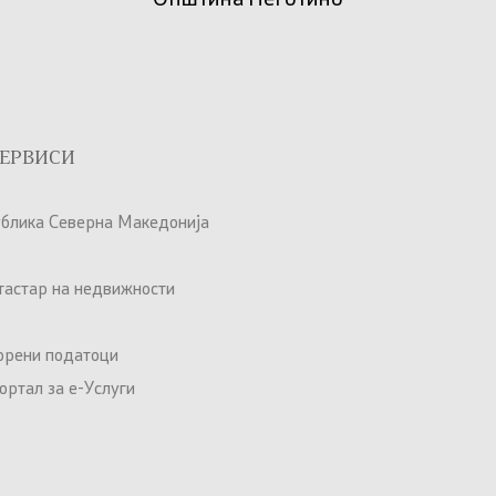
ЕРВИСИ
ублика Северна Македонија
атастар на недвижности
орени податоци
ртал за е-Услуги