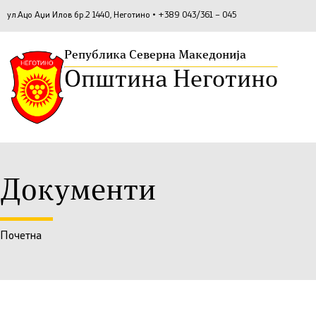
ул.Ацо Аџи Илов бр.2 1440, Неготино • +389 043/361 – 045
Република Северна Македонија
Општина Неготино
Документи
Почетна