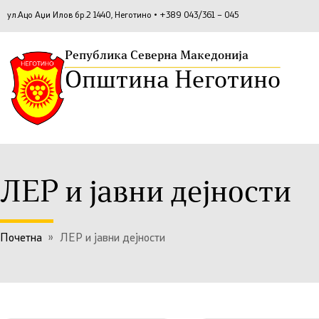
ул.Ацо Аџи Илов бр.2 1440, Неготино • +389 043/361 – 045
Република Северна Македонија
Општина Неготино
ЛЕР и јавни дејности
Почетна
»
ЛЕР и јавни дејности