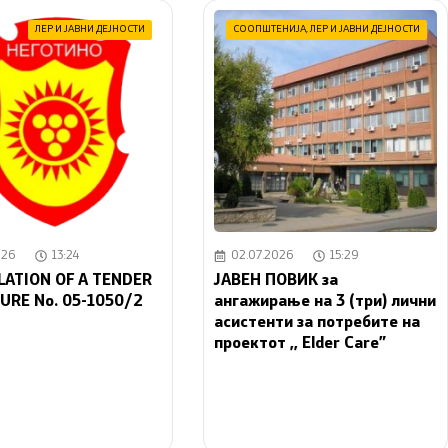
ЛЕР И ЈАВНИ ДЕЈНОСТИ
СООПШТЕНИЈА
,
ЛЕР И ЈАВНИ ДЕЈНОСТИ
026
13:24
02.07.2026
15:29
LATION OF A TENDER
JАВЕН ПОВИК за
URE No. 05-1050/2
ангажирање на 3 (три) лични
асистенти за потребите на
проектот ,, Elder Care”