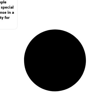
ople
 special
nse in a
ty for