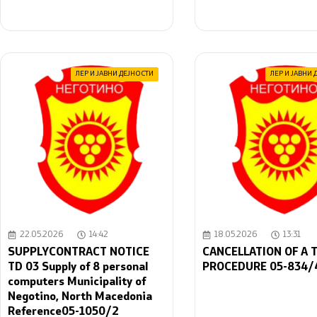
ЛЕР И ЈАВНИ ДЕЈНОСТИ
ЛЕР И ЈАВНИ 
22.05.2026
14:42
18.05.2026
13:31
SUPPLYCONTRACT NOTICE
CANCELLATION OF A 
TD 03 Supply of 8 personal
PROCEDURE 05-834/
computers Municipality of
Negotino, North Macedonia
Reference05-1050/2