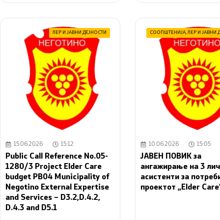
ЛЕР И ЈАВНИ ДЕЈНОСТИ
СООПШТЕНИЈА
,
ЛЕР И ЈАВНИ 
15.06.2026
15:12
10.06.2026
15:05
Public Call Reference No.05-
ЈАВЕН ПОВИК за
1280/3 Project Elder Care
ангажирање на 3 ли
budget PB04 Municipality of
асистенти за потреб
Negotino External Expertise
проектот „Elder Care
and Services – D3.2,D.4.2,
D.4.3 and D5.1