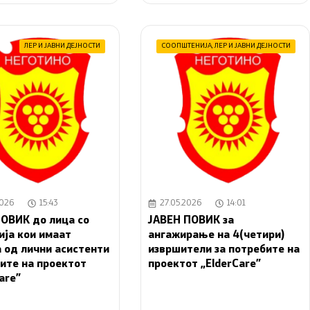
ЛЕР И ЈАВНИ ДЕЈНОСТИ
СООПШТЕНИЈА
,
ЛЕР И ЈАВНИ ДЕЈНОСТИ
2026
15:43
27.05.2026
14:01
ОВИК до лица со
ЈАВЕН ПОВИК за
ја кои имаат
ангажирање на 4(четири)
 од лични асистенти
извршители за потребите на
ите на проектот
проектот „ElderCare”
Care”