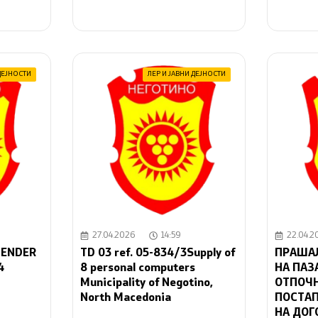
ДЕЈНОСТИ
ЛЕР И ЈАВНИ ДЕЈНОСТИ
27.04.2026
14:59
22.04.2
TENDER
TD 03 ref. 05-834/3Supply of
ПРАШАЛ
4
8 personal computers
НА ПАЗ
Municipality of Negotino,
ОТПОЧ
North Macedonia
ПОСТАП
НА ДОГ