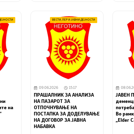
ДЕЈНОСТИ
ВЕСТИ
,
ЛЕР И ЈАВНИ ДЕЈНОСТИ
09.06.2026
15:17
08.06.
ПРАШАЛНИК ЗА АНАЛИЗА
ЈАВЕН П
чни
НА ПАЗАРОТ ЗА
деменци
ите на
ОТПОЧНУВАЊЕ НА
потреба
”
ПОСТАПКА ЗА ДОДЕЛУВАЊЕ
Во рамк
НА ДОГОВОР ЗА ЈАВНА
„Elder 
НАБАВКА