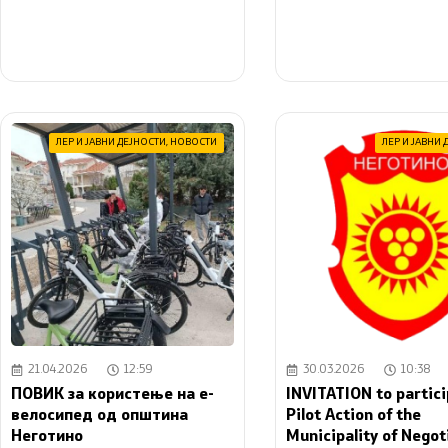
ЛЕР И ЈАВНИ ДЕЈНОСТИ
,
НОВОСТИ
ЛЕР И ЈАВНИ 
21.04.2026
12:59
30.03.2026
10:38
ПОВИК за користење на е-
INVITATION to partici
велосипед од општина
Pilot Action of the
Неготино
Municipality of Negot