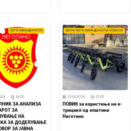
ЛЕР И ЈАВНИ ДЕЈНОСТИ
ВЕСТИ
,
ЛЕР И ЈАВНИ ДЕЈНОСТИ
,
НОВОСТИ
026
14:05
21.04.2026
13:05
НИК ЗА АНАЛИЗА
ПОВИК за користење на е-
АРОТ ЗА
трицикл од општина
НУВАЊЕ НА
Неготино
КА ЗА ДОДЕЛУВАЊЕ
ОВОР ЗА ЈАВНА