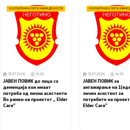
СООПШТЕНИЈА
,
ЛЕР И ЈАВНИ ДЕЈНОСТИ
СООПШТЕНИЈА
,
ЛЕР И ЈАВНИ 
31.07.2026
15:02
31.07.2026
14:59
JАВЕН ПОВИК до лица со
JАВЕН ПОВИК за
деменција кои имаат
ангажирање на 1(еде
потреба од лични асистенти
личен асистент за
Во рамки на проектот ,, Elder
потребите на проекто
Care”
Elder Care”