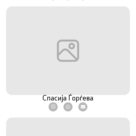
Спасија Ѓорѓева