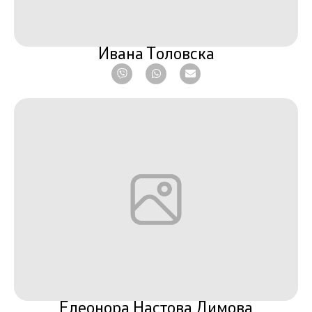
Ивана Толовска
Елеонора Настова Димова