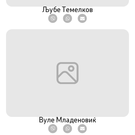
Љубе Темелков
Вуле Младеновиќ