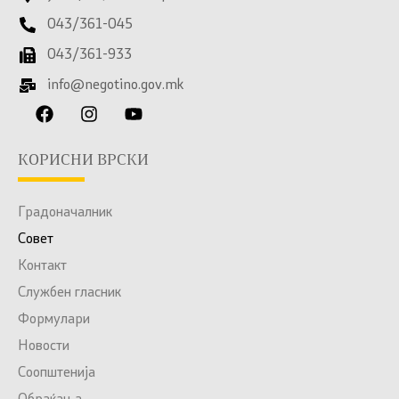
043/361-045
043/361-933
info@negotino.gov.mk
КОРИСНИ ВРСКИ
Градоначалник
Совет
Контакт
Службен гласник
Формулари
Новости
Соопштенија