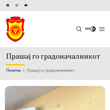
MK
Прашај го градоначалникот
Почетна
»
Прашај го градоначалникот