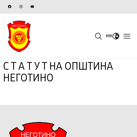
MK
С Т А Т У Т НА ОПШТИНА
НЕГОТИНО