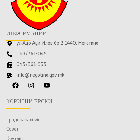
ИНФОРМАЦИИ
ул.Ацо Аџи Илов бр 2 1440, Неготино
043/361-045
043/361-933
info@negotino.gov.mk
КОРИСНИ ВРСКИ
Градоначалник
Совет
Контакт