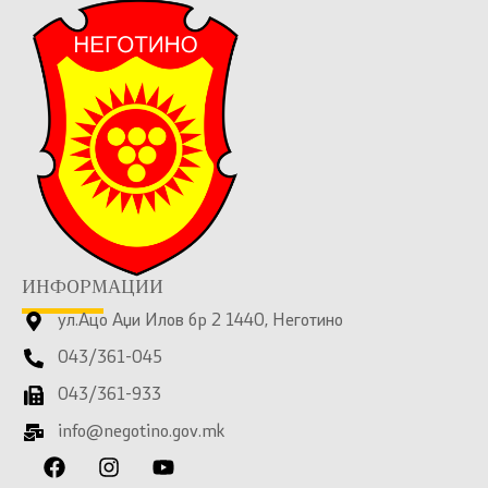
ИНФОРМАЦИИ
ул.Ацо Аџи Илов бр 2 1440, Неготино
043/361-045
043/361-933
info@negotino.gov.mk