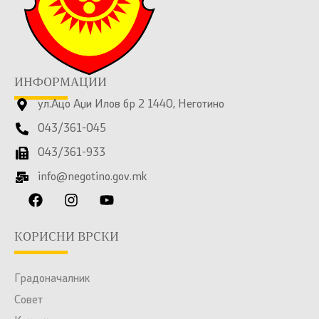
ИНФОРМАЦИИ
ул.Ацо Аџи Илов бр 2 1440, Неготино
043/361-045
043/361-933
info@negotino.gov.mk
КОРИСНИ ВРСКИ
Градоначалник
Совет