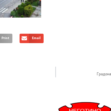
Print
Email
Градона