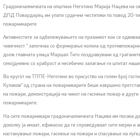
Градоначалничката на општина Неготино Марија Нацева на с
ДПД Повардарец им упати срдечни честитики по повод 20-ти
пожарникарите.
Активностите за одбележувањето на празникот кои се одвиваа
човечност “ започнаа со формирање колона од противпожарни 
долж главната улица Маршал Тито поздравувани од граѓаните
секојдневно со храброст и несебично залагање ги штитат наши
Во кругот на ТППЕ-Неготино во присуство на голем број гост
Кулаков“ од страна на пожарникарите беше извршено претста
на пожари, демонстрација на чинот на гаснење пожар и други 
пожарникарите.
На сите пожарникари градоначалничката Нацева им посака да
доколку ја имаат, ефикасно да ги спроведуваат сите мерки и а
настанување пожари, гаснење на пожари и спасување на луѓе,