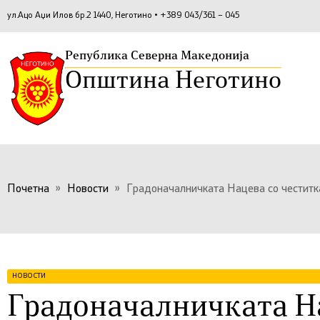
ул.Ацо Аџи Илов бр.2 1440, Неготино • +389 043/361 – 045
Република Северна Македонија
Општина Неготино
Почетна
»
Новости
»
Градоначалничката Нацева со честитк
НОВОСТИ
Градоначалничката Н