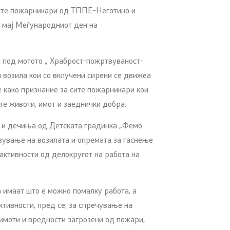
ите пожарникари од ТППЕ-Неготино и
 мај Меѓународниот ден на
 под мотото „ Храброст-пожртвуваност-
возила кои со вклучени сирени се движеа
 како признание за сите пожарникари кои
те животи, имот и заеднички добра.
и и дечиња од Детската градинка „Фемо
вување на возилата и опремата за гаснење
активности од делокругот на работа на
 имаат што е можно помалку работа, а
ктивности, пред се, за спречување на
имоти и вредности загрозени од пожари,