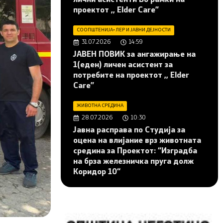
проектот ,, Elder Care”
СООПШТЕНИЈА
•
ЛЕР И ЈАВНИ ДЕЈНОСТИ
31.07.2026
14:59
JАВЕН ПОВИК за ангажирање на
1(еден) личен асистент за
потребите на проектот ,, Elder
Care”
ЖИВОТНА СРЕДИНА
28.07.2026
10:30
Јавна расправа по Студија за
оцена на влијание врз животната
средина за Проектот: “Изградба
на брза железничка пруга долж
Коридор 10“