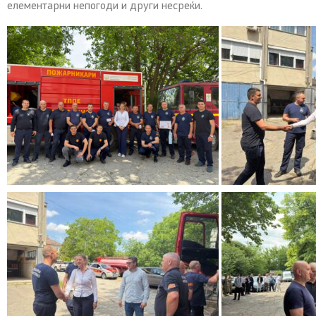
елементарни непогоди и други несреќи.