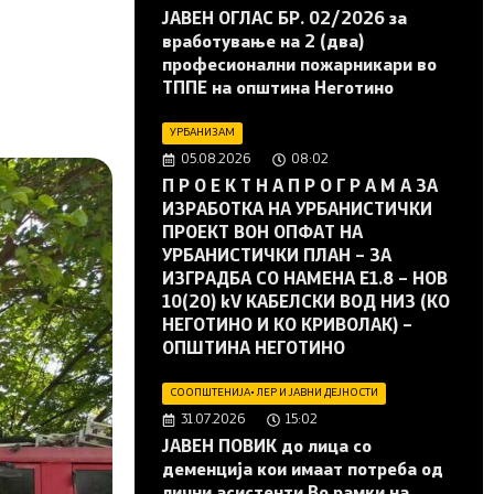
JAВЕН ОГЛАС БР. 02/2026 за
вработување на 2 (два)
професионални пожарникари во
ТППЕ на општина Неготино
УРБАНИЗАМ
05.08.2026
08:02
П Р О Е К Т Н А П Р О Г Р А М А ЗА
ИЗРАБОТКА НА УРБАНИСТИЧКИ
ПРОЕКТ ВОН ОПФАТ НА
УРБАНИСТИЧКИ ПЛАН – ЗА
ИЗГРАДБА СО НАМЕНА Е1.8 – НОВ
10(20) kV КАБЕЛСКИ ВОД НИЗ (КО
НЕГОТИНО И КО КРИВОЛАК) –
ОПШТИНА НЕГОТИНО
СООПШТЕНИЈА
•
ЛЕР И ЈАВНИ ДЕЈНОСТИ
31.07.2026
15:02
JАВЕН ПОВИК до лица со
деменција кои имаат потреба од
лични асистенти Во рамки на