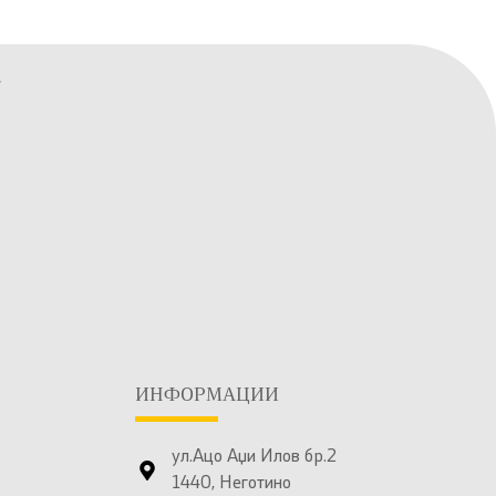
ИНФОРМАЦИИ
ул.Ацо Аџи Илов бр.2
1440, Неготино