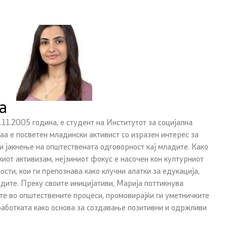
а
11.2005 година, е студент на Институтот за социјална
Таа е посветен младински активист со изразен интерес за
 јакнење на општествената одговорност кај младите. Како
иот активизам, нејзиниот фокус е насочен кон културниот
ости, кои ги препознава како клучни алатки за едукација,
адите. Преку своите иницијативи, Марија поттикнува
те во општествените процеси, промовирајќи ги уметничките
работката како основа за создавање позитивни и одржливи