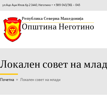
ул.Ацо Аџи Илов бр.2 1440, Неготино • +389 043/361 – 045
Република Северна Македонија
Општина Неготино
Локален совет на мла
Почетна
»
Локален совет на млади