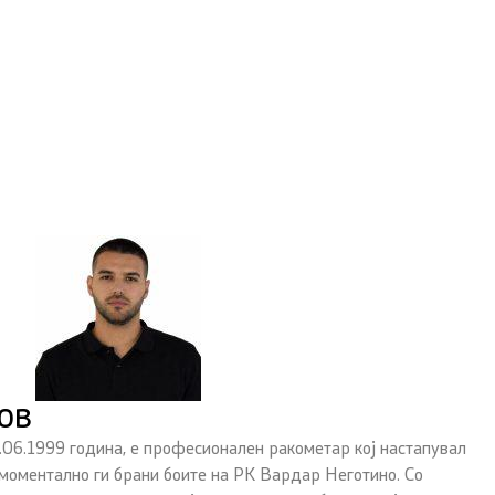
ов
.06.1999 година, е професионален ракометар кој настапувал
моментално ги брани боите на РК Вардар Неготино. Со