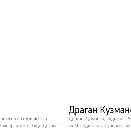
Драган Кузман
професор по одделенска
Драган Кузманов, роден на 19
 Универзитетот „Гоце Делчев“
во Македонската Суперлига и 