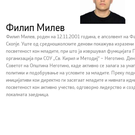
Филип Милев
Филип Милев, роден на 12.11.2001 година, е апсолвент на Ф
Скопје. Уште од средношколските денови покажува изразени 
посветеност кон младите, при што ја извршувал функцијата
организација при СОУ „Св. Кирил и Методиј“ – Неготино. Ден
Советот на Општина Неготино, каде активно се залага за ун
политики и подобрување на условите за младите. Преку под
иницијативи кои директно ги засегаат младите и нивната идни
посветеност кон активно учество, одговорно лидерство и со
локалната заедница.