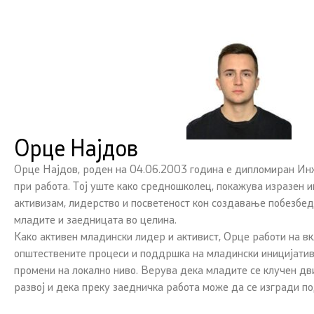
Орце Најдов
Орце Најдов, роден на 04.06.2003 година е дипломиран Инж
при работа. Тој уште како средношколец, покажува изразен 
активизам, лидерство и посветеност кон создавање побезбед
младите и заедницата во целина.
Како активен младински лидер и активист, Орце работи на в
општествените процеси и поддршка на младински иницијатив
промени на локално ниво. Верува дека младите се клучен дв
развој и дека преку заедничка работа може да се изгради по