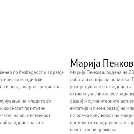
Марија Пенков
енер по безбедност и здравје
Марија Пенкова, родена на 25.
интерес за младински
работа и социјална политика. 
на и поодговорна средина за
унапредување на заедницата и
активна учесничка во младинск
клучување на младите во
развој и хуманитарните активн
и кои носат позитивни
емпатија и личен развој на мл
игател на општествениот
поголема вклученост на млади
добра иднина за сите.
вредности, солидарноста и со
општествени промени.