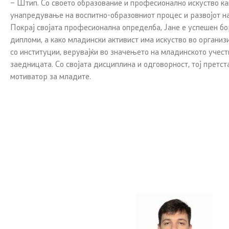
– Штип. Со своето образование и професионално искуство как
унапредување на воспитно-образовниот процес и развојот н
Покрај својата професионална определба, Јане е успешен бо
дипломи, а како младински активист има искуство во органи
со институции, верувајќи во значењето на младинското учес
заедницата. Со својата дисциплина и одговорност, тој претс
мотиватор за младите.