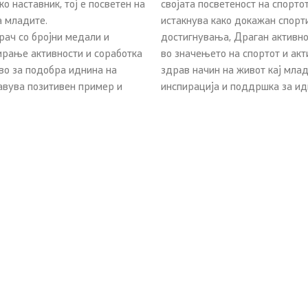
о наставник, тој е посветен на
својата посветеност на спортот
а младите.
истакнува како докажан спорти
рач со бројни медали и
достигнувања, Драган активно 
зирање активности и соработка
во значењето на спортот и акт
тво за подобра иднина на
здрав начин на живот кај млад
тавува позитивен пример и
инспирација и поддршка за ид