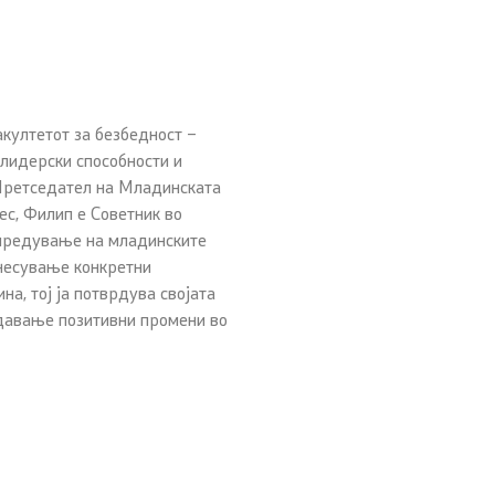
акултетот за безбедност –
лидерски способности и
 Претседател на Младинската
ес, Филип е Советник во
апредување на младинските
несување конкретни
на, тој ја потврдува својата
здавање позитивни промени во