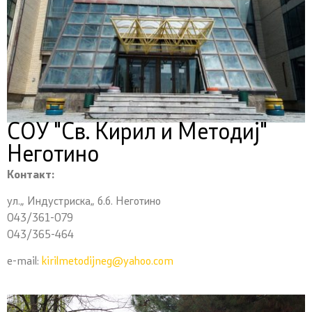
СОУ "Св. Кирил и Методиј"
Неготино
Контакт:
ул.„ Индустриска„ б.б. Неготино
043/361-079
043/365-464
e-mail:
kirilmetodijneg@yahoo.com