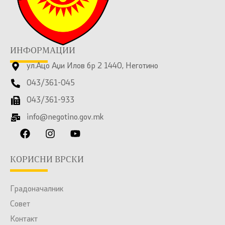
ИНФОРМАЦИИ
ул.Ацо Аџи Илов бр 2 1440, Неготино
043/361-045
043/361-933
info@negotino.gov.mk
КОРИСНИ ВРСКИ
Градоначалник
Совет
Контакт