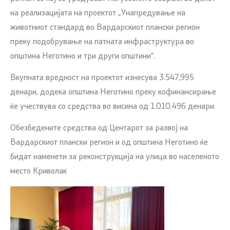
на реализацијата на проектот „Унапредување на
животниот стандард во Вардарскиот плански регион
преку подобрување на патната инфраструктура во
општина Неготино и три други општини“.
Вкупната вредност на проектот изнесува 3.547,995
денари, додека општина Неготино преку кофинансирање
ќе учествува со средства во висина од 1.010.496 денари.
Обезбедените средства од Центарот за развој на
Вардарскиот плански регион и од општина Неготино ќе
бидат наменети за реконструкција на улица во населеното
место Криволак