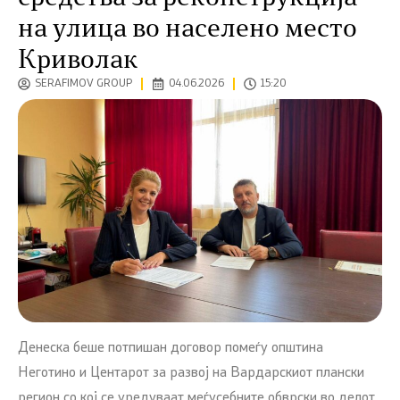
на улица во населено место
Криволак
SERAFIMOV GROUP
04.06.2026
15:20
Денеска беше потпишан договор помеѓу општина
Неготино и Центарот за развој на Вардарскиот плански
регион со кој се уредуваат меѓусебните обврски во делот