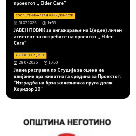
проектот ,, Elder Care”
СООПШТЕНИЈА
•
ЛЕР И ЈАВНИ ДЕЈНОСТИ
31.07.2026
14:59
JАВЕН ПОВИК за ангажирање на 1(еден) личен
асистент за потребите на проектот ,, Elder
Care”
ЖИВОТНА СРЕДИНА
28.07.2026
10:30
Јавна расправа по Студија за оцена на
влијание врз животната средина за Проектот:
“Изградба на брза железничка пруга долж
Коридор 10“