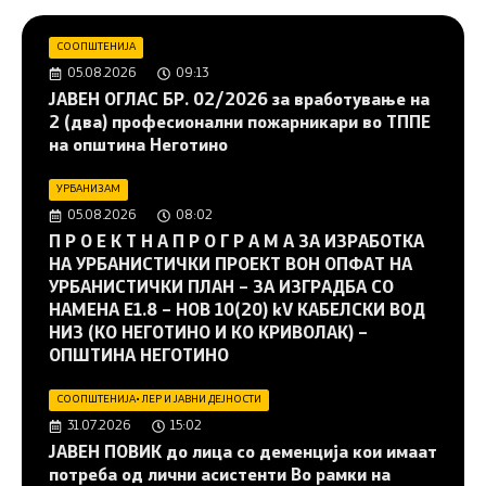
СООПШТЕНИЈА
05.08.2026
09:13
JAВЕН ОГЛАС БР. 02/2026 за вработување на
2 (два) професионални пожарникари во ТППЕ
на општина Неготино
УРБАНИЗАМ
05.08.2026
08:02
П Р О Е К Т Н А П Р О Г Р А М А ЗА ИЗРАБОТКА
НА УРБАНИСТИЧКИ ПРОЕКТ ВОН ОПФАТ НА
УРБАНИСТИЧКИ ПЛАН – ЗА ИЗГРАДБА СО
НАМЕНА Е1.8 – НОВ 10(20) kV КАБЕЛСКИ ВОД
НИЗ (КО НЕГОТИНО И КО КРИВОЛАК) –
ОПШТИНА НЕГОТИНО
СООПШТЕНИЈА
•
ЛЕР И ЈАВНИ ДЕЈНОСТИ
31.07.2026
15:02
JАВЕН ПОВИК до лица со деменција кои имаат
потреба од лични асистенти Во рамки на