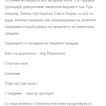
Во рамки на акцијата беа засадени околу 150 садници
(донација) декоративни зимзелени видови и тоа: Туја
смарагд, Златна туја округла, Елки и Кедар, со што се
даде значаен придонес кон унапредување на зелените
површини и подобрување на квалитетот на животната
средина.
Садниците се засадени на следните локации:
Влез на општината – под Макпетрол
Спортска сала
Споменик
Парк кај Саат кула с.
с.Тимјаник – парк во центарот
Со оваа активност Општина Неготино продолжува со