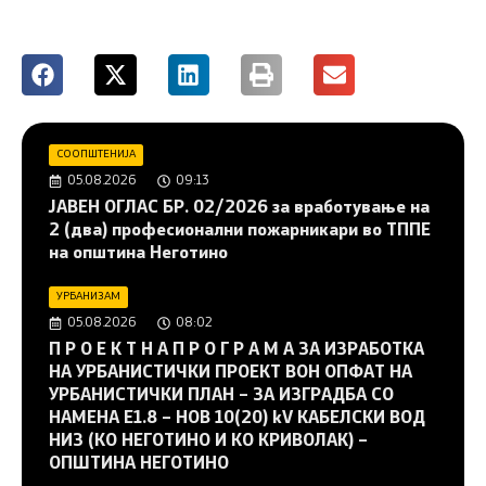
СООПШТЕНИЈА
05.08.2026
09:13
JAВЕН ОГЛАС БР. 02/2026 за вработување на
2 (два) професионални пожарникари во ТППЕ
на општина Неготино
УРБАНИЗАМ
05.08.2026
08:02
П Р О Е К Т Н А П Р О Г Р А М А ЗА ИЗРАБОТКА
НА УРБАНИСТИЧКИ ПРОЕКТ ВОН ОПФАТ НА
УРБАНИСТИЧКИ ПЛАН – ЗА ИЗГРАДБА СО
НАМЕНА Е1.8 – НОВ 10(20) kV КАБЕЛСКИ ВОД
НИЗ (КО НЕГОТИНО И КО КРИВОЛАК) –
ОПШТИНА НЕГОТИНО