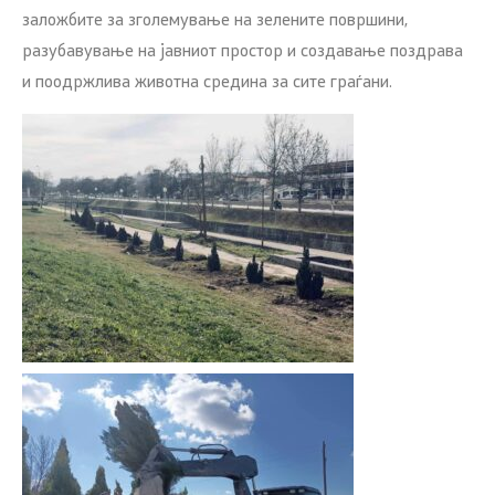
заложбите за зголемување на зелените површини,
разубавување на јавниот простор и создавање поздрава
и поодржлива животна средина за сите граѓани.