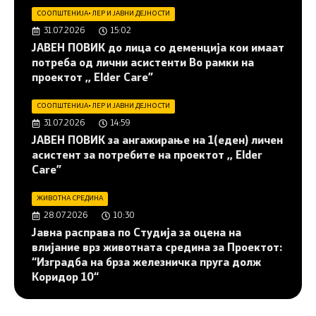
СООПШТЕНИЈА
•
ЛЕР И ЈАВНИ ДЕЈНОСТИ
31.07.2026
15:02
JАВЕН ПОВИК до лица со деменција кои имаат
потреба од лични асистенти Во рамки на
проектот ,, Elder Care”
СООПШТЕНИЈА
•
ЛЕР И ЈАВНИ ДЕЈНОСТИ
31.07.2026
14:59
JАВЕН ПОВИК за ангажирање на 1(еден) личен
асистент за потребите на проектот ,, Elder
Care”
ЖИВОТНА СРЕДИНА
28.07.2026
10:30
Јавна расправа по Студија за оцена на
влијание врз животната средина за Проектот:
“Изградба на брза железничка пруга долж
Коридор 10“