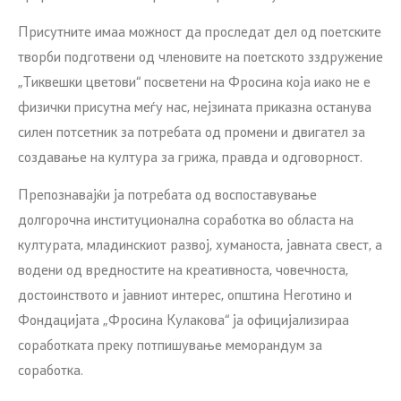
Присутните имаа можност да проследат дел од поетските
творби подготвени од членовите на поетското зздружение
„Тиквешки цветови“ посветени на Фросина која иако не е
физички присутна меѓу нас, нејзината приказна останува
силен потсетник за потребата од промени и двигател за
создавање на култура за грижа, правда и одговорност.
Препознавајќи ја потребата од воспоставување
долгорочна институционална соработка во областа на
културата, младинскиот развој, хуманоста, јавната свест, а
водени од вредностите на креативноста, човечноста,
достоинството и јавниот интерес, општина Неготино и
Фондацијата „Фросина Кулакова“ ја официјализираа
соработката преку потпишување меморандум за
соработка.