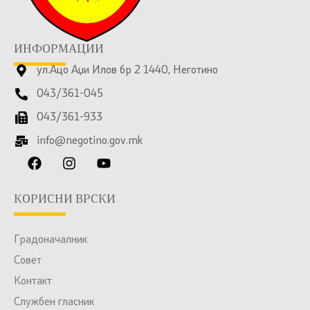
ИНФОРМАЦИИ
ул.Ацо Аџи Илов бр 2 1440, Неготино
043/361-045
043/361-933
info@negotino.gov.mk
КОРИСНИ ВРСКИ
Градоначалник
Совет
Контакт
Службен гласник