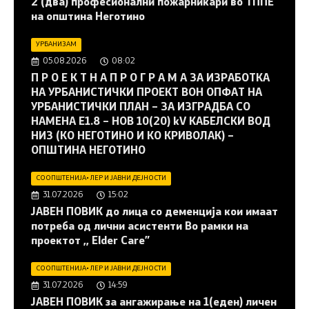
2 (два) професионални пожарникари во ТППЕ
на општина Неготино
УРБАНИЗАМ
05.08.2026
08:02
П Р О Е К Т Н А П Р О Г Р А М А ЗА ИЗРАБОТКА
НА УРБАНИСТИЧКИ ПРОЕКТ ВОН ОПФАТ НА
УРБАНИСТИЧКИ ПЛАН – ЗА ИЗГРАДБА СО
НАМЕНА Е1.8 – НОВ 10(20) kV КАБЕЛСКИ ВОД
НИЗ (КО НЕГОТИНО И КО КРИВОЛАК) –
ОПШТИНА НЕГОТИНО
СООПШТЕНИЈА
•
ЛЕР И ЈАВНИ ДЕЈНОСТИ
31.07.2026
15:02
JАВЕН ПОВИК до лица со деменција кои имаат
потреба од лични асистенти Во рамки на
проектот ,, Elder Care”
СООПШТЕНИЈА
•
ЛЕР И ЈАВНИ ДЕЈНОСТИ
31.07.2026
14:59
JАВЕН ПОВИК за ангажирање на 1(еден) личен