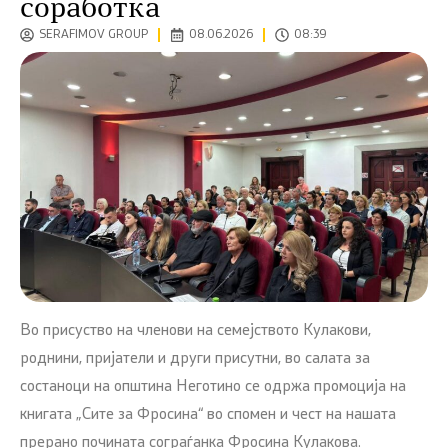
соработка
SERAFIMOV GROUP
08.06.2026
08:39
Во присуство на членови на семејството Кулакови,
роднини, пријатели и други присутни, во салата за
состаноци на општина Неготино се одржа промоција на
книгата „Сите за Фросина“ во спомен и чест на нашата
прерано почината сограѓанка Фросина Кулакова.