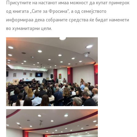
Присутните на настанот имаа можност да купат примерок
од книгата „Сите за Фросина“, а од семејството
информираа дека собраните средства ќе бидат наменети
во хуманитарни цели.