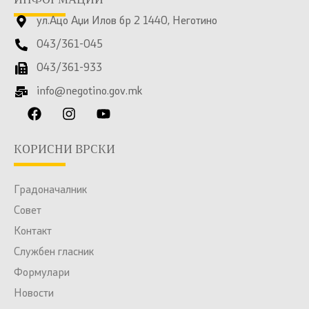
ИНФОРМАЦИИ
ул.Ацо Аџи Илов бр 2 1440, Неготино
043/361-045
043/361-933
info@negotino.gov.mk
КОРИСНИ ВРСКИ
Градоначалник
Совет
Контакт
Службен гласник
Формулари
Новости