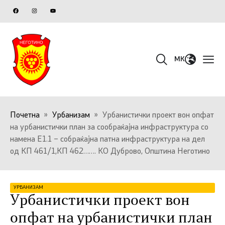
MK
Почетна
»
Урбанизам
»
Урбанистички проект вон опфат
на урбанистички план за сообраќајна инфраструктура со
намена Е1.1 – собраќајна патна инфраструктура на дел
од КП 461/1,КП 462……. КО Дуброво, Општина Неготино
УРБАНИЗАМ
Урбанистички проект вон
опфат на урбанистички план