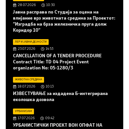
28.07.2026
10:30
Јавна расправа по Студија за оцена на
влијание врз животната средина за Проектот:
“Изградба на брза железничка пруга долж
Коридор 10“
ЛЕР И ЈАВНИ ДЕЈНОСТИ
23.07.2026
14:53
CANCELLATION OF A TENDER PROCEDURE
Contract Title: TD 04 Project Event
organization No: 05-1280/3
ЖИВОТНА СРЕДИНА
18.07.2026
10:13
ИЗВЕСТУВАЊЕ за издадена Б-интегрирана
еколошка дозвола
УРБАНИЗАМ
17.07.2026
09:42
УРБАНИСТИЧКИ ПРОЕКТ ВОН ОПФАТ НА