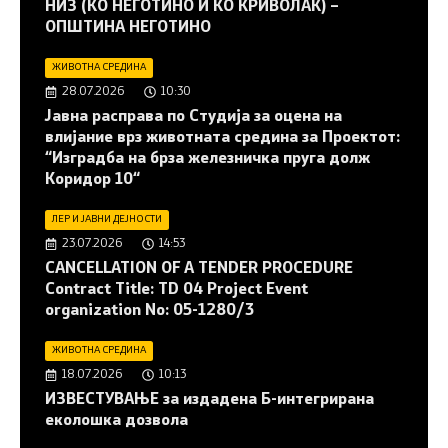
НИЗ (КО НЕГОТИНО И КО КРИВОЛАК) –
ОПШТИНА НЕГОТИНО
ЖИВОТНА СРЕДИНА
28.07.2026
10:30
Јавна расправа по Студија за оцена на
влијание врз животната средина за Проектот:
“Изградба на брза железничка пруга долж
Коридор 10“
ЛЕР И ЈАВНИ ДЕЈНОСТИ
23.07.2026
14:53
CANCELLATION OF A TENDER PROCEDURE
Contract Title: TD 04 Project Event
organization No: 05-1280/3
ЖИВОТНА СРЕДИНА
18.07.2026
10:13
ИЗВЕСТУВАЊЕ за издадена Б-интегрирана
еколошка дозвола