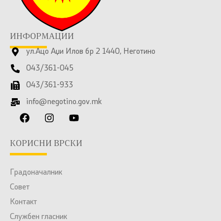
ИНФОРМАЦИИ
ул.Ацо Аџи Илов бр 2 1440, Неготино
043/361-045
043/361-933
info@negotino.gov.mk
КОРИСНИ ВРСКИ
Градоначалник
Совет
Контакт
Службен гласник