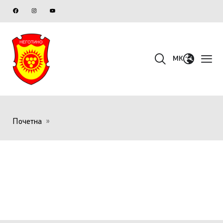
MK
Почетна
»