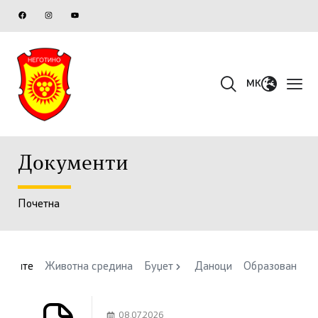
MK
Документи
Почетна
Сите
Животна средина
Буџет
Даноци
Образование
08.07.2026