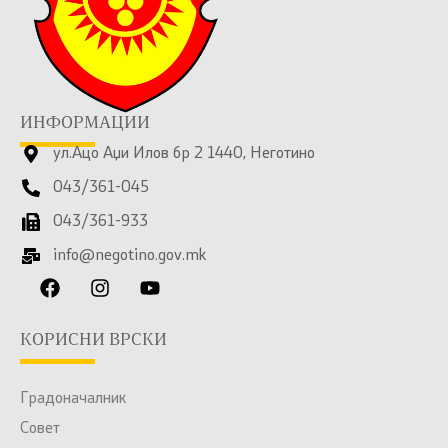
ИНФОРМАЦИИ
ул.Ацо Аџи Илов бр 2 1440, Неготино
043/361-045
043/361-933
info@negotino.gov.mk
КОРИСНИ ВРСКИ
Градоначалник
Совет