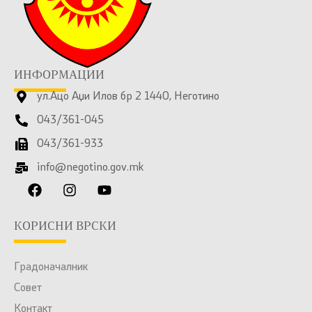
ИНФОРМАЦИИ
ул.Ацо Аџи Илов бр 2 1440, Неготино
043/361-045
043/361-933
info@negotino.gov.mk
КОРИСНИ ВРСКИ
Градоначалник
Совет
Контакт