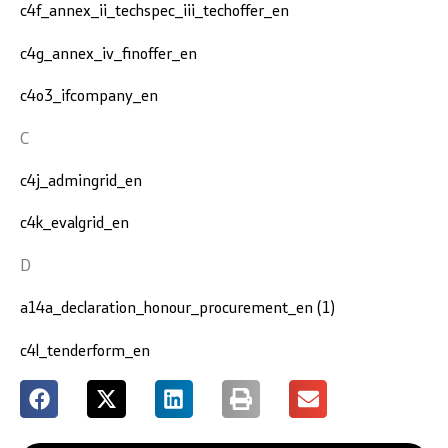
c4f_annex_ii_techspec_iii_techoffer_en
c4g_annex_iv_finoffer_en
c4o3_ifcompany_en
C
c4j_admingrid_en
c4k_evalgrid_en
D
a14a_declaration_honour_procurement_en (1)
c4l_tenderform_en