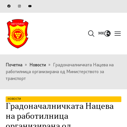
MK
Почетна
»
Новости
»
Градоначалничката Нацева на
работилница организирана од Министерството за
транспорт
НОВОСТИ
Градоначалничката Нацева
на работилница
организирана од