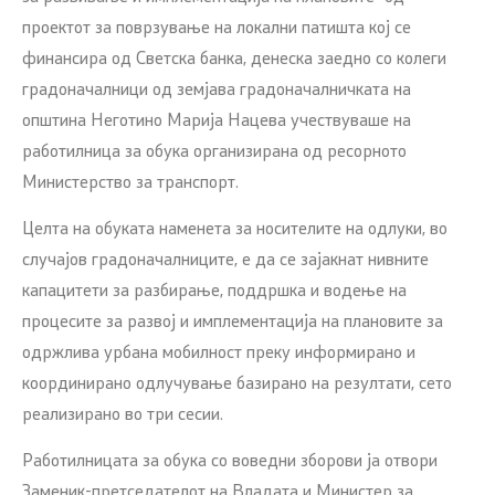
проектот за поврзување на локални патишта кој се
финансира од Светска банка, денеска заедно со колеги
градоначалници од земјава градоначалничката на
општина Неготино Марија Нацева учествуваше на
работилница за обука организирана од ресорното
Министерство за транспорт.
Целта на обуката наменета за носителите на одлуки, во
случајов градоначалниците, е да се зајакнат нивните
капацитети за разбирање, поддршка и водење на
процесите за развој и имплементација на плановите за
одржлива урбана мобилност преку информирано и
координирано одлучување базирано на резултати, сето
реализирано во три сесии.
Работилницата за обука со воведни зборови ја отвори
Заменик-претседателот на Владата и Министер за