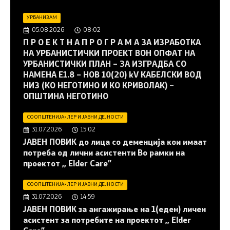
УРБАНИЗАМ
05.08.2026
08:02
П Р О Е К Т Н А П Р О Г Р А М А ЗА ИЗРАБОТКА
НА УРБАНИСТИЧКИ ПРОЕКТ ВОН ОПФАТ НА
УРБАНИСТИЧКИ ПЛАН – ЗА ИЗГРАДБА СО
НАМЕНА Е1.8 – НОВ 10(20) kV КАБЕЛСКИ ВОД
НИЗ (КО НЕГОТИНО И КО КРИВОЛАК) –
ОПШТИНА НЕГОТИНО
СООПШТЕНИЈА
•
ЛЕР И ЈАВНИ ДЕЈНОСТИ
31.07.2026
15:02
JАВЕН ПОВИК до лица со деменција кои имаат
потреба од лични асистенти Во рамки на
проектот ,, Elder Care”
СООПШТЕНИЈА
•
ЛЕР И ЈАВНИ ДЕЈНОСТИ
31.07.2026
14:59
JАВЕН ПОВИК за ангажирање на 1(еден) личен
асистент за потребите на проектот ,, Elder