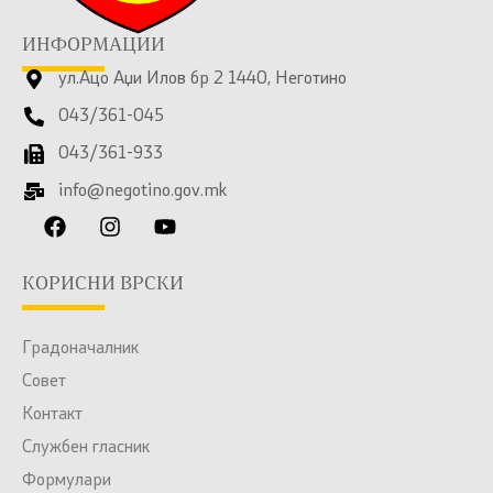
ИНФОРМАЦИИ
ул.Ацо Аџи Илов бр 2 1440, Неготино
043/361-045
043/361-933
info@negotino.gov.mk
КОРИСНИ ВРСКИ
Градоначалник
Совет
Контакт
Службен гласник
Формулари