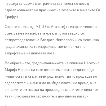
чаршија се одржа централната свеченост по повод
одбележувањето на празникот на лозарите и винарите Св.
Трифун.
Свештено лице од МПЦ Св. Атанасиј го изврши чинот на
осветување на виновата лоза, а потоа заедно со
потпретседателот на Владата Николовски и со мене како
градоначалничка го извршивме свечениот чин на
закројување на виновата лоза.
Во обраќањето, градоначалничката на општина Неготино
Марија Нацева на сите лозари им посака годинава да
имаат богат и квалитетен род, истиот да го продадат по
задоволителни цени и да им биде платен на време, а на
винариите им посака да произведат квалитетни вина кои
ќе ги пласираат на странските и домашните пазари.