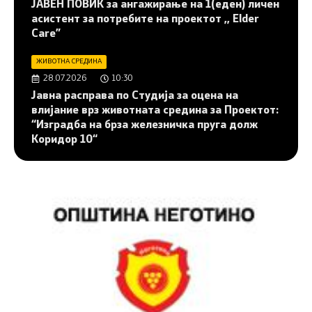
JАВЕН ПОВИК за ангажирање на 1(еден) личен
асистент за потребите на проектот ,, Elder
Care”
ЖИВОТНА СРЕДИНА
28.07.2026
10:30
Јавна расправа по Студија за оцена на
влијание врз животната средина за Проектот:
“Изградба на брза железничка пруга долж
Коридор 10“