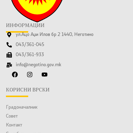
ИНФОРМАЦИИ
ул.Ацо Аџи Илов бр 2 1440, Неготино
043/361-045
043/361-933
info@negotino.gov.mk
КОРИСНИ ВРСКИ
Градоначалник
Совет
Контакт