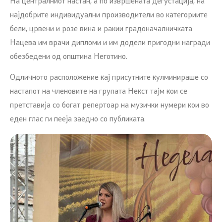
На централниот настан, а по извршената дегустација, на
најдобрите индивидуални производители во категориите
бели, црвени и розе вина и ракии градоначалничката
Нацева им врачи дипломи и им додели пригодни награди
обезбедени од општина Неготино.
Одличното расположение кај присутните кулминираше со
настапот на членовите на групата Некст тајм кои се
претставија со богат репертоар на музички нумери кои во
еден глас ги пееја заедно со публиката.