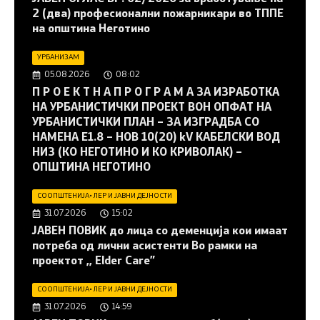
2 (два) професионални пожарникари во ТППЕ
на општина Неготино
УРБАНИЗАМ
05.08.2026
08:02
П Р О Е К Т Н А П Р О Г Р А М А ЗА ИЗРАБОТКА
НА УРБАНИСТИЧКИ ПРОЕКТ ВОН ОПФАТ НА
УРБАНИСТИЧКИ ПЛАН – ЗА ИЗГРАДБА СО
НАМЕНА Е1.8 – НОВ 10(20) kV КАБЕЛСКИ ВОД
НИЗ (КО НЕГОТИНО И КО КРИВОЛАК) –
ОПШТИНА НЕГОТИНО
СООПШТЕНИЈА
•
ЛЕР И ЈАВНИ ДЕЈНОСТИ
31.07.2026
15:02
JАВЕН ПОВИК до лица со деменција кои имаат
потреба од лични асистенти Во рамки на
проектот ,, Elder Care”
СООПШТЕНИЈА
•
ЛЕР И ЈАВНИ ДЕЈНОСТИ
31.07.2026
14:59