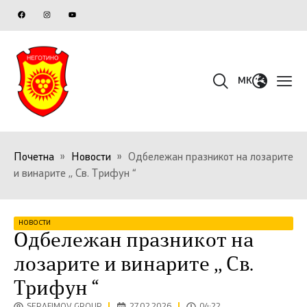
MK
Почетна
»
Новости
»
Одбележан празникот на лозарите
и винарите ,, Св. Трифун “
НОВОСТИ
Одбележан празникот на
лозарите и винарите ,, Св.
Трифун “
SERAFIMOV GROUP
27.02.2026
04:22