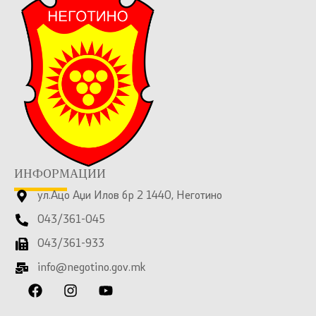
ИНФОРМАЦИИ
ул.Ацо Аџи Илов бр 2 1440, Неготино
043/361-045
043/361-933
info@negotino.gov.mk