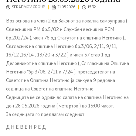
SERAFIMOV GROUP
21.05.2026
15:32
Врз основа на член 2 од Законот за локална самоуправа (
Сл.весник на РМ бр.5/02 и Службен весник на РСМ
бр.202/24 ), член 76 од Статутот на општина Неготино (,,
Сл.гласник на општина Неготино бр.3/06, 2/11, 9/11,
16/12 ,16/14 , 13/20 и 3/22 ) и член 57 став 1 од
Деловникот на општина Неготино (,,Сл.гласник на Општина
Неготино “бр.3/06, 2/11 и 7/24 ), претседателот на
Советот на Општина Неготино ја свикува 9 редовна
седница на Советот на општина Неготино.
Седницата ќе се одржи во салата на општина Неготино на
ден 28.05.2026 година ( четврток ) во 15:00 часот.
За седницата го предлагам следниот
Д Н Е В Е Н Р Е Д