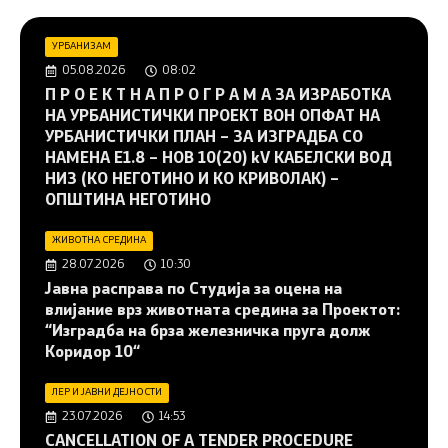
УРБАНИЗАМ
05.08.2026
08:02
П Р О Е К Т Н А П Р О Г Р А М А ЗА ИЗРАБОТКА
НА УРБАНИСТИЧКИ ПРОЕКТ ВОН ОПФАТ НА
УРБАНИСТИЧКИ ПЛАН – ЗА ИЗГРАДБА СО
НАМЕНА Е1.8 – НОВ 10(20) kV КАБЕЛСКИ ВОД
НИЗ (КО НЕГОТИНО И КО КРИВОЛАК) –
ОПШТИНА НЕГОТИНО
ЖИВОТНА СРЕДИНА
28.07.2026
10:30
Јавна расправа по Студија за оцена на
влијание врз животната средина за Проектот:
“Изградба на брза железничка пруга долж
Коридор 10“
ЛЕР И ЈАВНИ ДЕЈНОСТИ
23.07.2026
14:53
CANCELLATION OF A TENDER PROCEDURE