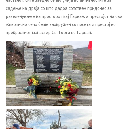
настанот, сите заедно се вклучија во активностите за
садење на дрвја со што дадоа сопствен придонес за
разеленување на просторот кај Гарван, а престојот на ова
живописно село беше заокружен со посета и престој во
прекрасниот манастир Св. Ѓорѓи во Гарван.