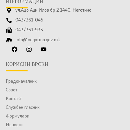
ИНФОРМАЦИИ
ул.Ацо Аџи Илов бр 2 1440, Неготино
043/361-045
043/361-933
info@negotino.gov.mk
КОРИСНИ ВРСКИ
Градоначалник
Совет
Контакт
Службен гласник
Формулари
Новости