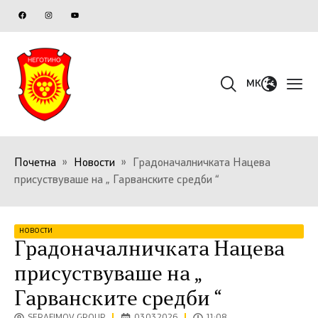
MK
Почетна
»
Новости
»
Градоначалничката Нацева
присуствуваше на „ Гарванските средби “
НОВОСТИ
Градоначалничката Нацева
присуствуваше на „
Гарванските средби “
SERAFIMOV GROUP
03.03.2026
11:08