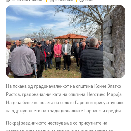
На покана од градоначалникот на општина Конче Златко
Ристов, градоначалничката на општина Неготино Марија
Нацева беше во посета на селото Гарван и присуствуваше
на одржувањето на традиционалните Гарвански средби.
Покрај заедничкото чествување со присутните на