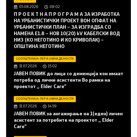
05.08.2026
08:02
П Р О Е К Т Н А П Р О Г Р А М А ЗА ИЗРАБОТКА
НА УРБАНИСТИЧКИ ПРОЕКТ ВОН ОПФАТ НА
УРБАНИСТИЧКИ ПЛАН – ЗА ИЗГРАДБА СО
НАМЕНА Е1.8 – НОВ 10(20) kV КАБЕЛСКИ ВОД
НИЗ (КО НЕГОТИНО И КО КРИВОЛАК) –
ОПШТИНА НЕГОТИНО
СООПШТЕНИЈА
•
ЛЕР И ЈАВНИ ДЕЈНОСТИ
31.07.2026
15:02
JАВЕН ПОВИК до лица со деменција кои имаат
потреба од лични асистенти Во рамки на
проектот ,, Elder Care”
СООПШТЕНИЈА
•
ЛЕР И ЈАВНИ ДЕЈНОСТИ
31.07.2026
14:59
JАВЕН ПОВИК за ангажирање на 1(еден) личен
асистент за потребите на проектот ,, Elder
Care”