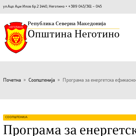
ул.Ацо Аџи Илов бр.2 1440, Неготино • +389 043/361 – 045
Република Северна Македонија
Општина Неготино
Почетна
»
Соопштенија
»
Програма за енергетска ефикасно
СООПШТЕНИЈА
Програма за енергетс