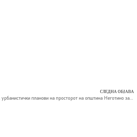
СЛЕДНА ОБЈАВА
ПРОГРАМА за изработка на урбанистички планови на просторот на општина Неготино за 2026 година