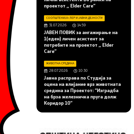
проектот ,, Elder Care”
СООПШТЕНИЈА
•
ЛЕР И ЈАВНИ ДЕЈНОСТИ
31.07.2026
14:59
JАВЕН ПОВИК за ангажирање на
1(еден) личен асистент за
потребите на проектот ,, Elder
Care”
ЖИВОТНА СРЕДИНА
28.07.2026
10:30
Јавна расправа по Студија за
оцена на влијание врз животната
средина за Проектот: “Изградба
на брза железничка пруга долж
Коридор 10“