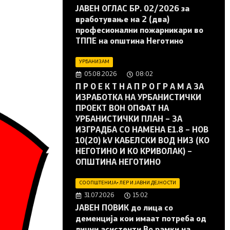
JAВЕН ОГЛАС БР. 02/2026 за
вработување на 2 (два)
професионални пожарникари во
ТППЕ на општина Неготино
УРБАНИЗАМ
05.08.2026
08:02
П Р О Е К Т Н А П Р О Г Р А М А ЗА
ИЗРАБОТКА НА УРБАНИСТИЧКИ
ПРОЕКТ ВОН ОПФАТ НА
УРБАНИСТИЧКИ ПЛАН – ЗА
ИЗГРАДБА СО НАМЕНА Е1.8 – НОВ
10(20) kV КАБЕЛСКИ ВОД НИЗ (КО
НЕГОТИНО И КО КРИВОЛАК) –
ОПШТИНА НЕГОТИНО
СООПШТЕНИЈА
•
ЛЕР И ЈАВНИ ДЕЈНОСТИ
31.07.2026
15:02
JАВЕН ПОВИК до лица со
деменција кои имаат потреба од
лични асистенти Во рамки на