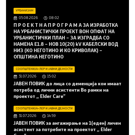
УРБАНИЗАМ
05.08.2026
08:02
П Р О Е К Т Н А П Р О Г Р А М А ЗА ИЗРАБОТКА
НА УРБАНИСТИЧКИ ПРОЕКТ ВОН ОПФАТ НА
УРБАНИСТИЧКИ ПЛАН – ЗА ИЗГРАДБА СО
НАМЕНА Е1.8 – НОВ 10(20) kV КАБЕЛСКИ ВОД
НИЗ (КО НЕГОТИНО И КО КРИВОЛАК) –
ОПШТИНА НЕГОТИНО
СООПШТЕНИЈА
•
ЛЕР И ЈАВНИ ДЕЈНОСТИ
31.07.2026
15:02
JАВЕН ПОВИК до лица со деменција кои имаат
потреба од лични асистенти Во рамки на
проектот ,, Elder Care”
СООПШТЕНИЈА
•
ЛЕР И ЈАВНИ ДЕЈНОСТИ
31.07.2026
14:59
JАВЕН ПОВИК за ангажирање на 1(еден) личен
асистент за потребите на проектот ,, Elder