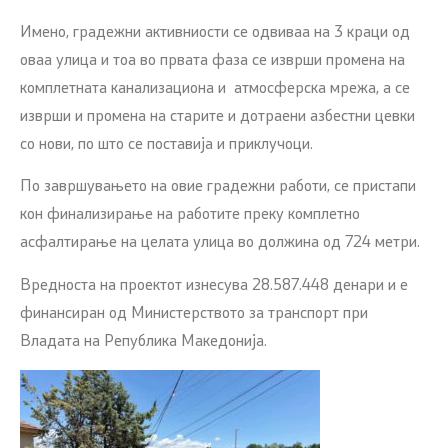
Имено, градежни активниости се одвиваа на 3 краци од
оваа улица и тоа во првата фаза се изврши промена на
комплетната канализациона и атмосферска мрежа, а се
изврши и промена на старите и дотраени азбестни цевки
со нови, по што се поставија и приклучоци.
По завршувањето на овие градежни работи, се пристапи
кон финализирање на работите преку комплетно
асфалтирање на целата улица во должина од 724 метри.
Вредноста на проектот изнесува 28.587.448 денари и е
финансиран од Министерството за транспорт при
Владата на Република Македонија.