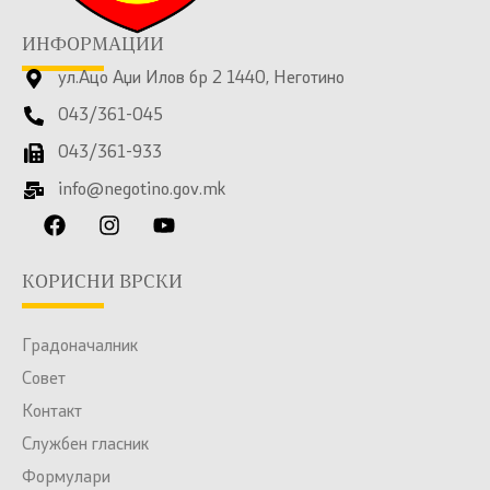
ИНФОРМАЦИИ
ул.Ацо Аџи Илов бр 2 1440, Неготино
043/361-045
043/361-933
info@negotino.gov.mk
КОРИСНИ ВРСКИ
Градоначалник
Совет
Контакт
Службен гласник
Формулари