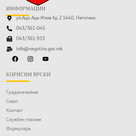
ИНФОРМАЦИИ
ул.Ацо Аџи Илов бр 2 1440, Неготино
043/361-045
043/361-933
info@negotino.gov.mk
КОРИСНИ ВРСКИ
Градоначалник
Совет
Контакт
Службен гласник
Формулари