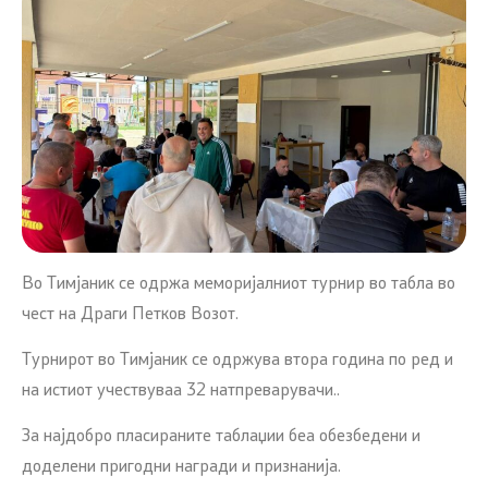
Во Тимјаник се одржа меморијалниот турнир во табла во
чест на Драги Петков Возот.
Турнирот во Тимјаник се одржува втора година по ред и
на истиот учествуваа 32 натпреварувачи..
За најдобро пласираните таблаџии беа обезбедени и
доделени пригодни награди и признанија.