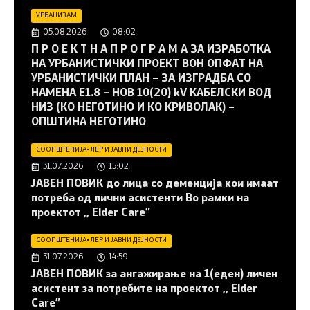
УРБАНИЗАМ
05.08.2026
08:02
П Р О Е К Т Н А П Р О Г Р А М А ЗА ИЗРАБОТКА
НА УРБАНИСТИЧКИ ПРОЕКТ ВОН ОПФАТ НА
УРБАНИСТИЧКИ ПЛАН – ЗА ИЗГРАДБА СО
НАМЕНА Е1.8 – НОВ 10(20) kV КАБЕЛСКИ ВОД
НИЗ (КО НЕГОТИНО И КО КРИВОЛАК) –
ОПШТИНА НЕГОТИНО
СООПШТЕНИЈА
•
ЛЕР И ЈАВНИ ДЕЈНОСТИ
31.07.2026
15:02
JАВЕН ПОВИК до лица со деменција кои имаат
потреба од лични асистенти Во рамки на
проектот ,, Elder Care”
СООПШТЕНИЈА
•
ЛЕР И ЈАВНИ ДЕЈНОСТИ
31.07.2026
14:59
JАВЕН ПОВИК за ангажирање на 1(еден) личен
асистент за потребите на проектот ,, Elder
Care”