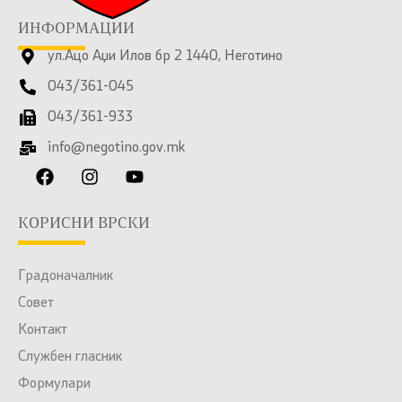
ИНФОРМАЦИИ
ул.Ацо Аџи Илов бр 2 1440, Неготино
043/361-045
043/361-933
info@negotino.gov.mk
КОРИСНИ ВРСКИ
Градоначалник
Совет
Контакт
Службен гласник
Формулари