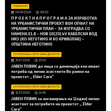
УРБАНИЗАМ
05.08.2026
08:02
П Р О Е К Т Н А П Р О Г Р А М А ЗА ИЗРАБОТКА
НА УРБАНИСТИЧКИ ПРОЕКТ ВОН ОПФАТ НА
УРБАНИСТИЧКИ ПЛАН – ЗА ИЗГРАДБА СО
НАМЕНА Е1.8 – НОВ 10(20) kV КАБЕЛСКИ ВОД
НИЗ (КО НЕГОТИНО И КО КРИВОЛАК) –
ОПШТИНА НЕГОТИНО
СООПШТЕНИЈА
•
ЛЕР И ЈАВНИ ДЕЈНОСТИ
31.07.2026
15:02
JАВЕН ПОВИК до лица со деменција кои имаат
потреба од лични асистенти Во рамки на
проектот ,, Elder Care”
СООПШТЕНИЈА
•
ЛЕР И ЈАВНИ ДЕЈНОСТИ
31.07.2026
14:59
JАВЕН ПОВИК за ангажирање на 1(еден) личен
асистент за потребите на проектот ,, Elder
Care”