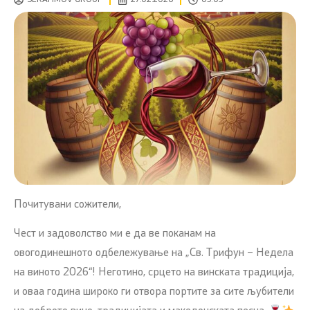
Почитувани сожители,
Чест и задоволство ми е да ве поканам на
овогодинешното одбележување на „Св. Трифун – Недела
на виното 2026“! Неготино, срцето на винската традиција,
и оваа година широко ги отвора портите за сите љубители