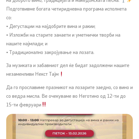
на доброто вино, традицијата и македонската песна.
Подготвивме богата четиридневна програма исполнета
со:
• Дегустации на најдобрите вина и ракии;
• Изложби на старите занаети и уметнички творби на
нашите најмлади; и
• Традиционално закројување на лозата.
За музиката и забавниот дел ќе бидат задолжени нашите
незаменливи Некст Тајм
Да го прославиме празникот на лозарите заедно, со вино и
со ведра мисла. Ве очекуваме во Неготино од 12-ти до
15-ти февруари