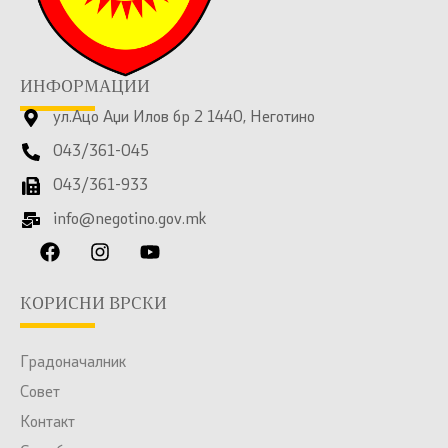
ИНФОРМАЦИИ
ул.Ацо Аџи Илов бр 2 1440, Неготино
043/361-045
043/361-933
info@negotino.gov.mk
КОРИСНИ ВРСКИ
Градоначалник
Совет
Контакт