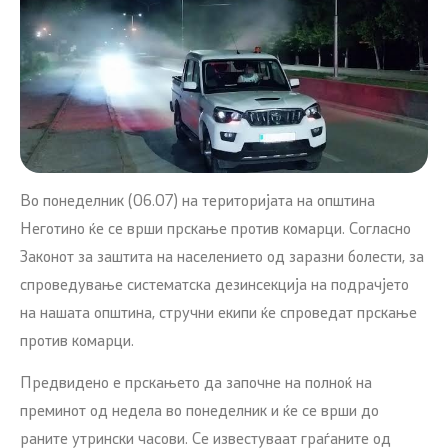
Во понеделник (06.07) на територијата на општина
Неготино ќе се врши прскање против комарци. Согласно
Законот за заштита на населението од заразни болести, за
спроведување систематска дезинсекција на подрачјето
на нашата општина, стручни екипи ќе спроведат прскање
против комарци.
Предвидено е прскањето да започне на полноќ на
преминот од недела во понеделник и ќе се врши до
раните утрински часови. Се известуваат граѓаните од