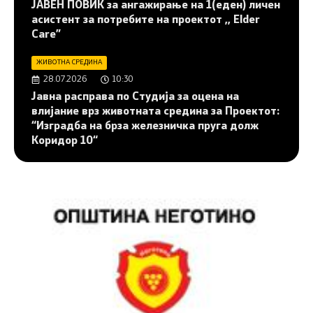
JАВЕН ПОВИК за ангажирање на 1(еден) личен
асистент за потребите на проектот ,, Elder
Care”
ЖИВОТНА СРЕДИНА
28.07.2026
10:30
Јавна расправа по Студија за оцена на
влијание врз животната средина за Проектот:
“Изградба на брза железничка пруга долж
Коридор 10“