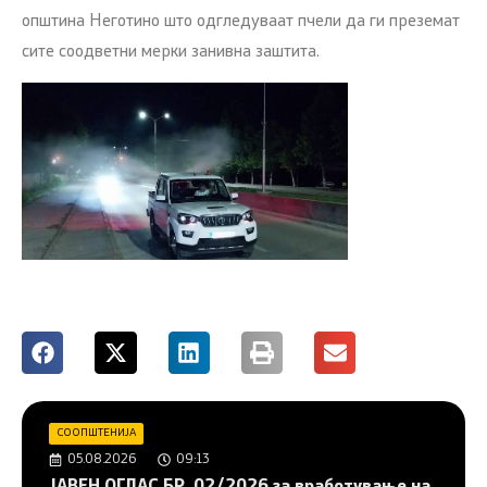
општина Неготино што одгледуваат пчели да ги преземат
сите соодветни мерки занивна заштита.
СООПШТЕНИЈА
05.08.2026
09:13
JAВЕН ОГЛАС БР. 02/2026 за вработување на