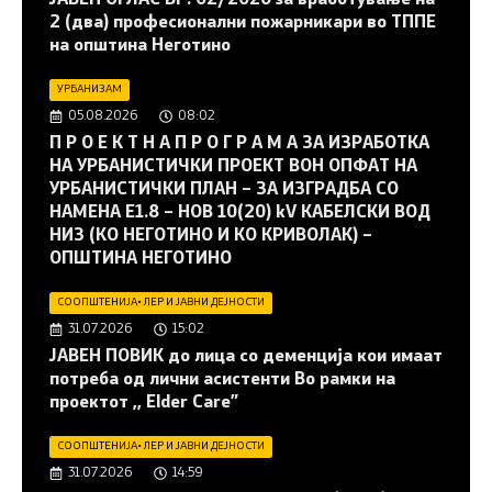
2 (два) професионални пожарникари во ТППЕ
на општина Неготино
УРБАНИЗАМ
05.08.2026
08:02
П Р О Е К Т Н А П Р О Г Р А М А ЗА ИЗРАБОТКА
НА УРБАНИСТИЧКИ ПРОЕКТ ВОН ОПФАТ НА
УРБАНИСТИЧКИ ПЛАН – ЗА ИЗГРАДБА СО
НАМЕНА Е1.8 – НОВ 10(20) kV КАБЕЛСКИ ВОД
НИЗ (КО НЕГОТИНО И КО КРИВОЛАК) –
ОПШТИНА НЕГОТИНО
СООПШТЕНИЈА
•
ЛЕР И ЈАВНИ ДЕЈНОСТИ
31.07.2026
15:02
JАВЕН ПОВИК до лица со деменција кои имаат
потреба од лични асистенти Во рамки на
проектот ,, Elder Care”
СООПШТЕНИЈА
•
ЛЕР И ЈАВНИ ДЕЈНОСТИ
31.07.2026
14:59