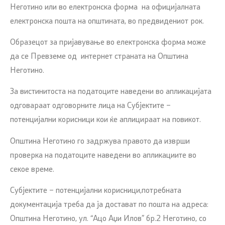
Неготино или во електронска форма на официјалната
електронска пошта на општината, во предвидениот рок.
Образецот за пријавување во електронска форма може
да се Превземе од интернет страната на Општина
Неготино.
За вистинитоста на податоците наведени во апликацијата
одговараат одговорните лица на Субјектите –
потенцијални корисници кои ќе аплицираат на повикот.
Општина Неготино го задржува правото да изврши
проверка на податоците наведени во апликациите во
секое време.
Субјектите – потенцијални корисници,потребната
документација треба да ја достават по пошта на адреса:
Општина Неготино, ул. “Ацо Аџи Илов” бр.2 Неготино, со