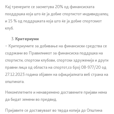
Кај тренерите се засметува 20% од финансиската
пооддршка која што ќе ја добие спортистот индивидуалец
и 15 % од поддршката која што ќе ја добие спортскиот
клуб.
Критериуми
– Критериумите за добивање на финансиски средства се
содржани во Правилникот за финансиска поддршка на
спортисти, спортски клубови, спортски здруженија и други
правни лица од областа на спортот,со број 08-977/20 од
27.12.2023 година објавен на официјалната веб страна на
општината.
Некомплетните и ненавремено доставените пријави нема
да бидат земени во предвид.
Пријавите се доставуваат во тврда копија до Општина