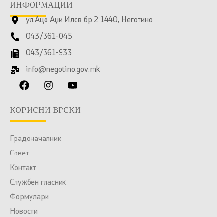
ИНФОРМАЦИИ
ул.Ацо Аџи Илов бр 2 1440, Неготино
043/361-045
043/361-933
info@negotino.gov.mk
КОРИСНИ ВРСКИ
Градоначалник
Совет
Контакт
Службен гласник
Формулари
Новости