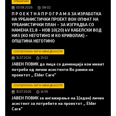
УРБАНИЗАМ
05.08.2026
08:02
П Р О Е К Т Н А П Р О Г Р А М А ЗА ИЗРАБОТКА
НА УРБАНИСТИЧКИ ПРОЕКТ ВОН ОПФАТ НА
УРБАНИСТИЧКИ ПЛАН – ЗА ИЗГРАДБА СО
НАМЕНА Е1.8 – НОВ 10(20) kV КАБЕЛСКИ ВОД
НИЗ (КО НЕГОТИНО И КО КРИВОЛАК) –
ОПШТИНА НЕГОТИНО
СООПШТЕНИЈА
•
ЛЕР И ЈАВНИ ДЕЈНОСТИ
31.07.2026
15:02
JАВЕН ПОВИК до лица со деменција кои имаат
потреба од лични асистенти Во рамки на
проектот ,, Elder Care”
СООПШТЕНИЈА
•
ЛЕР И ЈАВНИ ДЕЈНОСТИ
31.07.2026
14:59
JАВЕН ПОВИК за ангажирање на 1(еден) личен
асистент за потребите на проектот ,, Elder
Care”