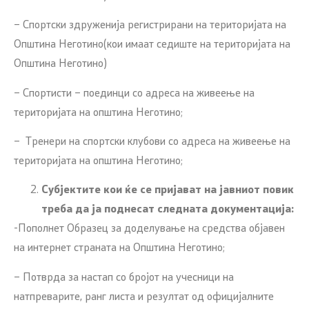
– Спортски здруженија регистрирани на територијата на
Општина Неготино(кои имаат седиште на територијата на
Општина Неготино)
– Спортисти – поединци со адреса на живеење на
територијата на општина Неготино;
– Тренери на спортски клубови со адреса на живеење на
територијата на општина Неготино;
Субјектите кои ќе се пријават на јавниот повик
треба да ја поднесат следната документација:
-Пополнет Образец за доделување на средства објавен
на интернет страната на Општина Неготино;
– Потврда за настап со бројот на учесници на
натпреварите, ранг листа и резултат од официјалните