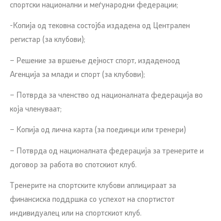
спортски национални и меѓународни федерации;
-Копија од тековна состојба издадена од Централен
регистар (за клубови);
– Решение за вршење дејност спорт, издаденоод
Агенција за млади и спорт (за клубови);
– Потврда за членство од националната федерација во
која членуваат;
– Копија од лична карта (за поединци или тренери)
– Потврда од националната федерација за тренерите и
договор за работа во спотскиот клуб.
Тренерите на спортските клубови аплицираат за
финансиска поддршка со успехот на спортистот
индивидуалец или на спортскиот клуб.